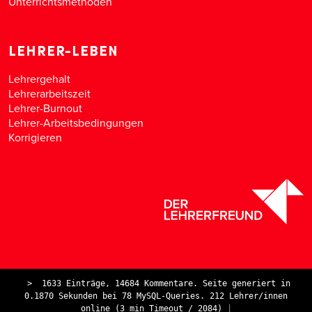
Unterrichtsmethoden
LEHRER-LEBEN
Lehrergehalt
Lehrerarbeitszeit
Lehrer-Burnout
Lehrer-Arbeitsbedingungen
Korrigieren
>
1633 Einträge, 14684 Kommentare. Seite generiert in
0.1870 Sekunden bei 78 MySQL-Queries. 212 Lehrer/innen
online (3 min Timeout / 2084)
|