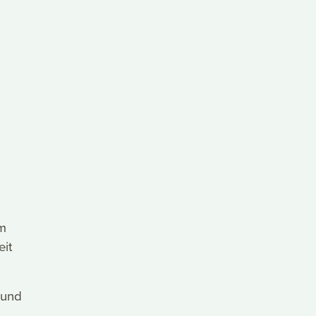
um
it
 und