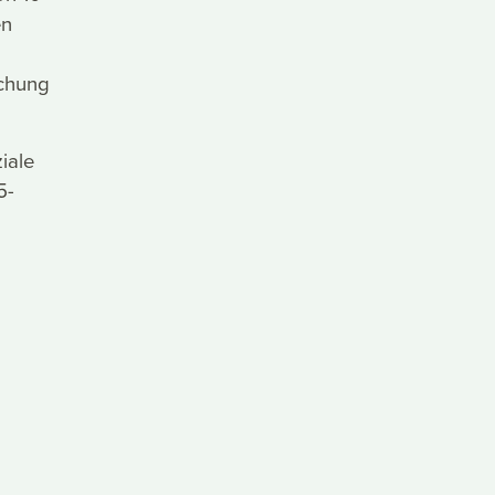
en
ichung
iale
5-