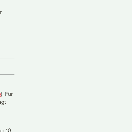
en
)
). Für
agt
on 10