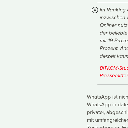
Im Ranking 
inzwischen v
Onliner nut
der beliebt
mit 19 Proze
Prozent. An
derzeit kaum
BITKOM-Studi
Pressemitte
WhatsApp ist nich
WhatsApp in datens
privater, abgesch
mit umfangreichem
Zuckerberg im Feb