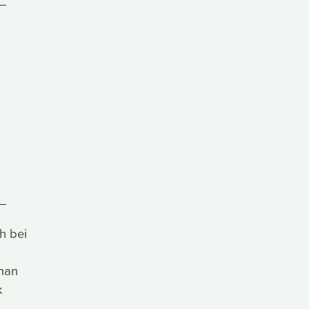
h bei
 man
k