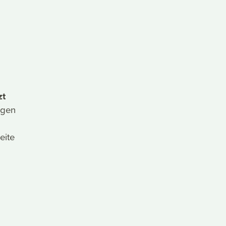
zt
igen
eite