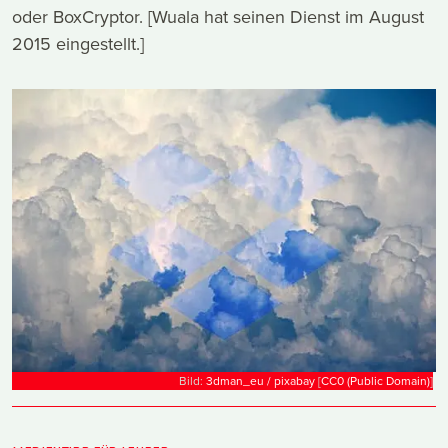
oder BoxCryptor. [Wuala hat seinen Dienst im August
2015 eingestellt.]
Bild:
3dman_eu / pixabay
[
CC0 (Public Domain)
]