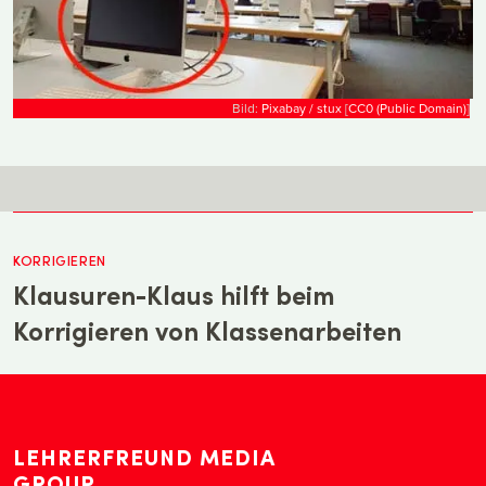
Bild:
Pixabay / stux
[
CC0 (Public Domain)
]
KORRIGIEREN
Klausuren-Klaus hilft beim
Korrigieren von Klassenarbeiten
LEHRERFREUND MEDIA
GROUP