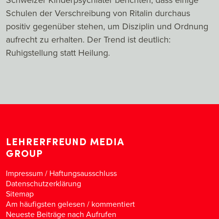
Schulen der Verschreibung von Ritalin durchaus
positiv gegenüber stehen, um Disziplin und Ordnung
aufrecht zu erhalten. Der Trend ist deutlich:
Ruhigstellung statt Heilung.
LEHRERFREUND MEDIA
GROUP
Impressum / Haftungsausschluss
Datenschutzerklärung
Sitemap
Am häufigsten gelesen
/
kommentiert
Neueste Beiträge nach Aufrufen