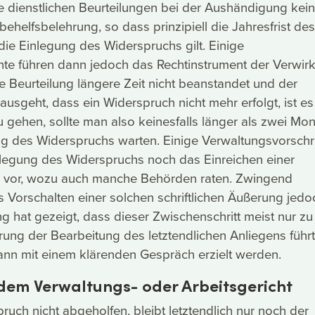
e dienstlichen Beurteilungen bei der Aushändigung kei
sbehelfsbelehrung, so dass prinzipiell die Jahresfrist de
ie Einlegung des Widerspruchs gilt. Einige
hte führen dann jedoch das Rechtinstrument der Verwir
e Beurteilung längere Zeit nicht beanstandet und der
ausgeht, dass ein Widerspruch nicht mehr erfolgt, ist es
u gehen, sollte man also keinesfalls länger als zwei Mo
ng des Widerspruchs warten. Einige Verwaltungsvorschri
nlegung des Widerspruchs noch das Einreichen einer
 vor, wozu auch manche Behörden raten. Zwingend
as Vorschalten einer solchen schriftlichen Äußerung jedo
ng hat gezeigt, dass dieser Zwischenschritt meist nur zu
ung der Bearbeitung des letztendlichen Anliegens führt
ann mit einem klärenden Gespräch erzielt werden.
 dem Verwaltungs- oder Arbeitsgericht
uch nicht abgeholfen, bleibt letztendlich nur noch der