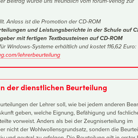
er Beitrag wurde uns freundlich vom forum-Verlag zur
lt. Anlass ist die Promotion der CD-ROM
rteilungen und Leistungsberichte in der Schule auf C
tgeber mit fertigen Textbausteinen auf CD-ROM
ür Windows-Systeme erhältlich und kostet 116,62 Euro:
g.com/lehrerbeurteilung
ion der dienstlichen Beurteilung
eurteilungen der Lehrer soll, wie bei jedem anderen Be
skunft geben, welche Eignung, Befähigung und fachlich
eilte vorweist. Anders als bei der Zeugniserteilung im
 hier nicht der Wohlwollensgrundsatz, sondern die Beurte
iv und neutral zu erfolgen. Die Beurteilung gilt in erster 