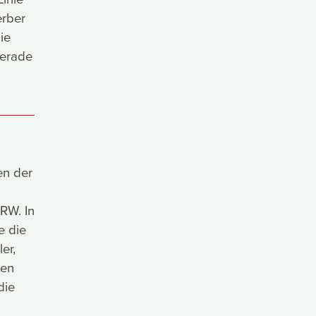
erber
ie
Gerade
en der
RW. In
e die
er,
gen
die