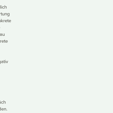
lich
rtung
nkrete
e
nau
rete
ativ
äch
den.