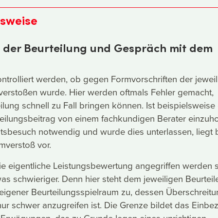
nsweise
t der Beurteilung und Gespräch mit dem
ontrolliert werden, ob gegen Formvorschriften der jewei
verstoßen wurde. Hier werden oftmals Fehler gemacht,
lung schnell zu Fall bringen können. Ist beispielsweise 
teilungsbeitrag von einem fachkundigen Berater einzuh
htsbesuch notwendig und wurde dies unterlassen, liegt b
rmverstoß vor.
 eigentliche Leistungsbewertung angegriffen werden so
as schwieriger. Denn hier steht dem jeweiligen Beurteil
 eigener Beurteilungsspielraum zu, dessen Überschreit
nur schwer anzugreifen ist. Die Grenze bildet das Einbe
Erwägungen, das zu Grunde legen eines unrichtigen