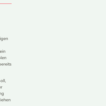
ligen
ein
olen
ereits
ll,
er
ung
ziehen