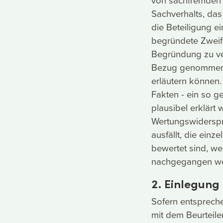
Sachverhalts, da
die Beteiligung e
begründete Zweifel
Begründung zu ver
Bezug genommen w
erläutern können
Fakten - ein so g
plausibel erklärt
Wertungswiderspr
ausfällt, die einz
bewertet sind, we
nachgegangen we
2. Einlegung
Sofern entsprech
mit dem Beurteiler