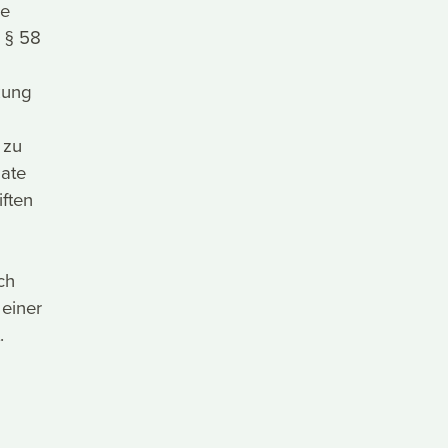
ne
s § 58
kung
 zu
nate
ften
ch
 einer
.