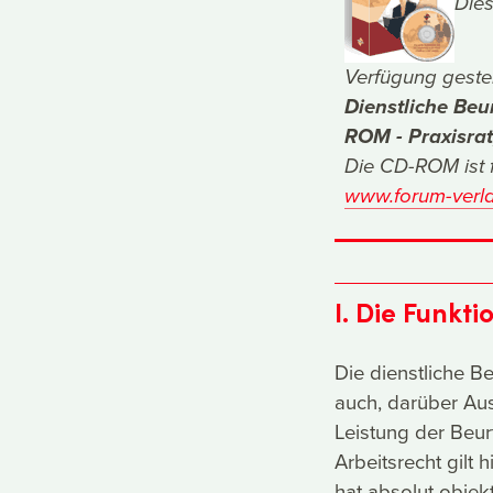
Dies
Verfügung gestel
Dienstliche Beu
ROM - Praxisra
Die CD-ROM ist f
www.forum-verla
I. Die Funkt
Die dienstliche B
auch, darüber Au
Leistung der Beurt
Arbeitsrecht gilt
hat absolut objekt