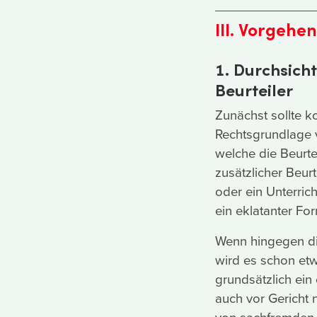
III. Vorgehe
1. Durchsich
Beurteiler
Zunächst sollte k
Rechtsgrundlage 
welche die Beurtei
zusätzlicher Beur
oder ein Unterric
ein eklatanter Fo
Wenn hingegen die
wird es schon etw
grundsätzlich ein
auch vor Gericht 
von sachfremden 