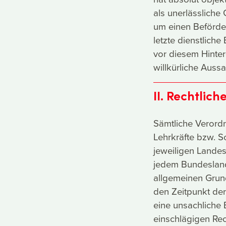
als unerlässlich
um einen Beförder
letzte dienstlich
vor diesem Hinter
willkürliche Aus
II. Rechtlic
Sämtliche Verordn
Lehrkräfte bzw. Sc
jeweiligen Landes
jedem Bundesland 
allgemeinen Grunds
den Zeitpunkt der
eine unsachliche 
einschlägigen Rec