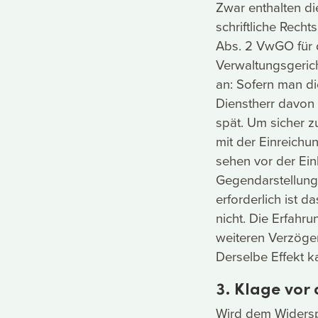
Zwar enthalten di
schriftliche Recht
Abs. 2 VwGO für d
Verwaltungsgeric
an: Sofern man di
Dienstherr davon 
spät. Um sicher z
mit der Einreichu
sehen vor der Ei
Gegendarstellung
erforderlich ist d
nicht. Die Erfahru
weiteren Verzöger
Derselbe Effekt k
3. Klage vor
Wird dem Widerspr