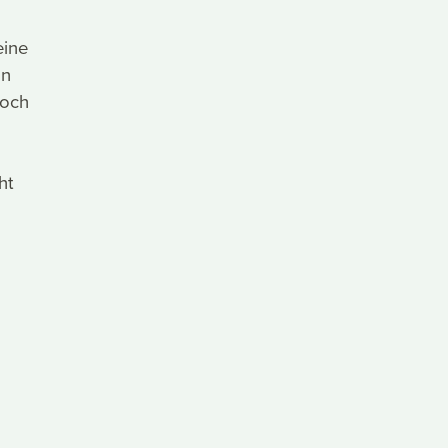
eine
nn
doch
ht