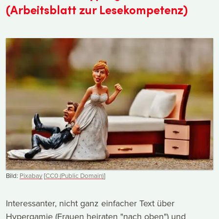
(Arbeitsblatt zur Lesekompetenz)
Bild:
Pixabay
[
CC0 (Public Domain)
]
Interessanter, nicht ganz einfacher Text über
Hypergamie (Frauen heiraten "nach oben") und