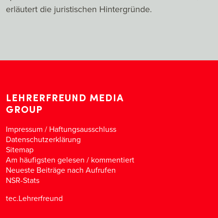
erläutert die juristischen Hintergründe.
LEHRERFREUND MEDIA
GROUP
Impressum / Haftungsausschluss
Datenschutzerklärung
Sitemap
Am häufigsten gelesen
/
kommentiert
Neueste Beiträge nach Aufrufen
NSR-Stats
tec.Lehrerfreund