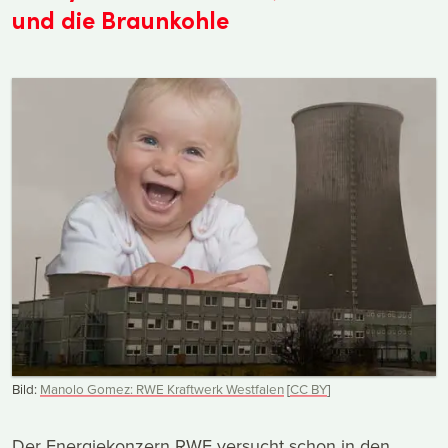
und die Braunkohle
Bild:
Manolo Gomez: RWE Kraftwerk Westfalen
[
CC
BY
]
Der Energiekonzern RWE versucht schon in den