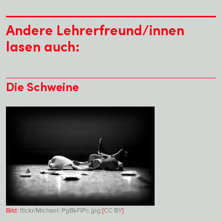
Andere Lehrerfreund/innen
lasen auch:
Die Schweine
Bild:
flickr/Michael: PgBkFlPc.jpg
[
CC
BY
]