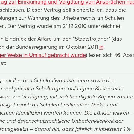
rag zur Einräumung und Vergütung von Ansprüchen na
chlossen. Dieser Vertrag soll sicherstellen, dass die
elungen zur Wahrung des Urheberrechts an Schulen
n. Der Vertrag wurde am 21.12.2010 unterzeichnet.
 Eindruck der Affäre um den "Staatstrojaner" (das
n der Bundesregierung im Oktober 2011
in
ger Weise in Umlauf gebracht wurde
) lesen sich §6, Absa
st:
age stellen den Schulaufwandsträgern sowie den
und privaten Schulträgern auf eigene Kosten eine
ware zur Verfügung, mit welcher digitale Kopien von für
chtsgebrauch an Schulen bestimmten Werken auf
temen identifiziert werden können. Die Länder wirken –
che und datenschutzrechtliche Unbedenklichkeit der
ausgesetzt – darauf hin, dass jährlich mindestens 1 %