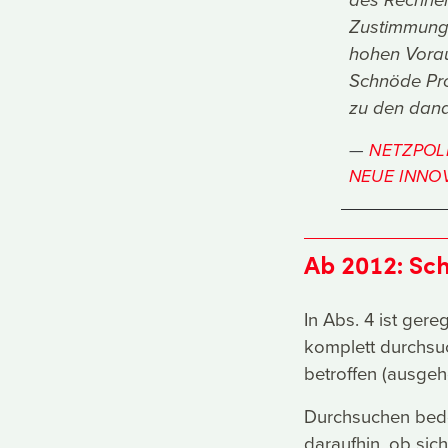
des Rechners
Zustimmung 
hohen Vorau
Schnöde Prof
zu den dana
NETZPOLI
NEUE INNO
Ab 2012: Sch
In Abs. 4 ist gere
komplett durchsu
betroffen (ausge
Durchsuchen bede
daraufhin, ob sich