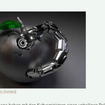
ic Domain)
]
age haben mit den Kultusministern einen unheiligen Pa