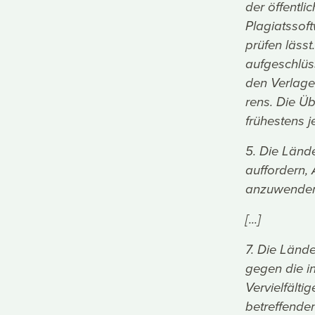
der öffentli
Plagiatssof
prüfen läss
aufgeschlüs
den Verlage
rens. Die Üb
frühestens j
5. Die Länd
auffordern, 
anzuwenden
[...]
7. Die Länd
gegen die i
Vervielfält
betreffenden