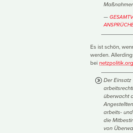
Maßnahmen e
GESAMTV
ANSPRÜCHE
Es ist schön, wen
werden. Allerdings
bei
netzpolitik.or
Der Einsatz 
arbeitsrecht
überwacht d
Angestellten
arbeits- un
die Mitbest
von Überwac