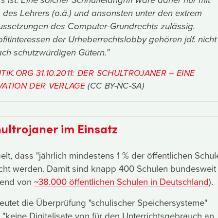
 ist. Eine solcher Schnüffelangriff wäre daher nur mit
des Lehrers (o.ä.) und ansonsten unter den extrem
ssetzungen des Computer-Grundrechts zulässig.
itinteressen der Urheberrechtslobby gehören jdf. nicht
ch schutzwürdigen Gütern.”
TIK.ORG 31.10.2011: DER SCHULTROJANER – EINE
VATION DER VERLAGE
(CC BY-NC-SA)
ultrojaner im Einsatz
gelt, dass "jährlich mindestens 1 % der öffentlichen Schul
cht werden. Damit sind knapp 400 Schulen bundesweit
hend von
~38.000 öffentlichen Schulen in Deutschland
).
utet die Überprüfung "schulischer Speichersysteme"
 "keine Digitalisate von für den Unterrichtsgebrauch an