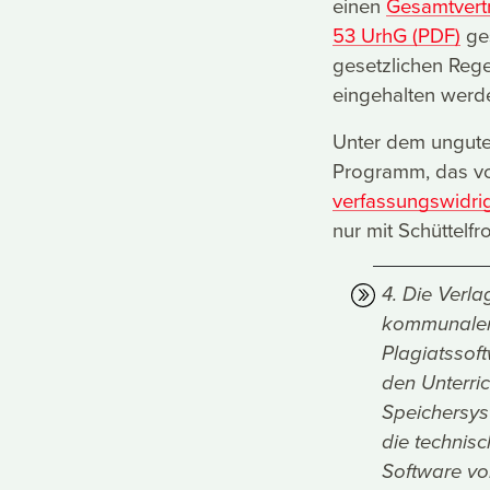
einen
Gesamtvert
53 UrhG (PDF)
ges
gesetzlichen Reg
eingehalten werde
Unter dem unguten
Programm, das vo
verfassungswidri
nur mit Schüttelfro
4. Die Verl
kommunalen 
Plagiatssoft
den Unterri
Speichersys
die technis
Software vor