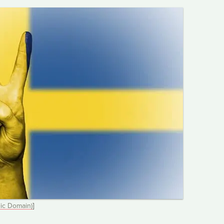
ic Domain)
]