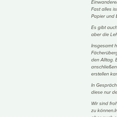
Einwanderer
Fast alles i
Papier und Bl
Es gibt auch
aber die Le
Insgesamt h
Fächerüberg
den Alltag.
anschließen
erstellen k
In Gespräch
diese nur d
Wir sind fr
zu können.I