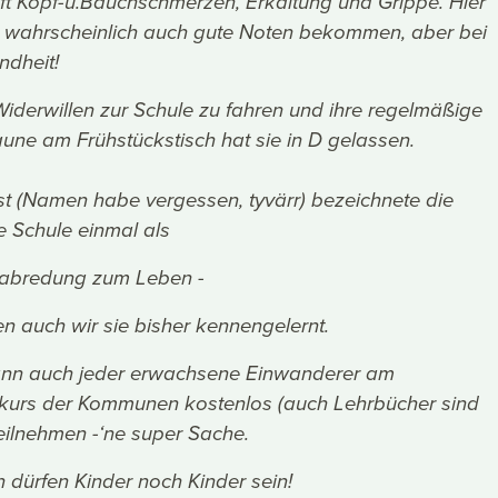
ft Kopf-u.Bauchschmerzen, Erkältung und Grippe. Hier
ie wahrscheinlich auch gute Noten bekommen, aber bei
ndheit!
Widerwillen zur Schule zu fahren und ihre regelmäßige
aune am Frühstückstisch hat sie in D gelassen.
ist (Namen habe vergessen, tyvärr) bezeichnete die
 Schule einmal als
abredung zum Leben -
n auch wir sie bisher kennengelernt.
ann auch jeder erwachsene Einwanderer am
urs der Kommunen kostenlos (auch Lehrbücher sind
teilnehmen -‘ne super Sache.
 dürfen Kinder noch Kinder sein!