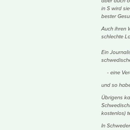
aber auch o
in S wird s
bester Gesu
Auch ihren 
schlechte L
Ein Journal
schwedische
- eine Ver
und so habe
Übrigens k
Schwedischk
kostenlos) 
In Schweden