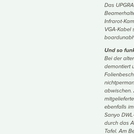
Das UPGRAID
Beamerhalte
Infrarot-Ka
VGA-Kabel s
boardunabh
Und so funk
Bei der alte
demontiert u
Folienbeschi
nichtperman
abwischen. 
mitgeliefer
ebenfalls i
Sanyo DWL-2
durch das A
Tafel. Am B