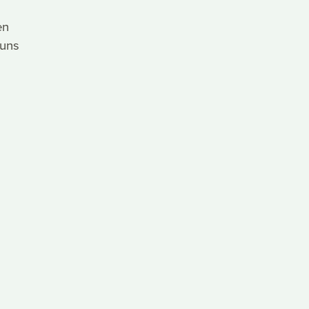
en
 uns