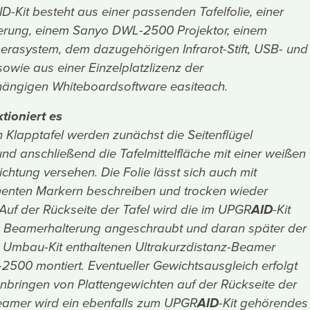
-Kit besteht aus einer passenden Tafelfolie, einer
rung, einem Sanyo DWL-2500 Projektor, einem
merasystem, dem dazugehörigen Infrarot-Stift, USB- und
owie aus einer Einzelplatzlizenz der
ängigen Whiteboardsoftware easiteach.
tioniert es
n Klapptafel werden zunächst die Seitenflügel
nd anschließend die Tafelmittelfläche mit einer weißen
chtung versehen. Die Folie lässt sich auch mit
enten Markern beschreiben und trocken wieder
Auf der Rückseite der Tafel wird die im UPGR
AID
-Kit
te Beamerhalterung angeschraubt und daran später der
m Umbau-Kit enthaltenen Ultrakurzdistanz-Beamer
500 montiert. Eventueller Gewichtsausgleich erfolgt
nbringen von Plattengewichten auf der Rückseite der
eamer wird ein ebenfalls zum UPGR
AID
-Kit gehörendes