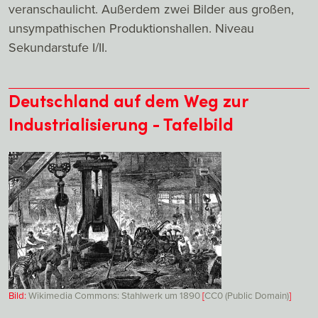
veranschaulicht. Außerdem zwei Bilder aus großen,
unsympathischen Produktionshallen. Niveau
Sekundarstufe I/II.
Deutschland auf dem Weg zur
Industrialisierung - Tafelbild
Bild:
Wikimedia Commons: Stahlwerk um 1890
[
CC0 (Public Domain)
]