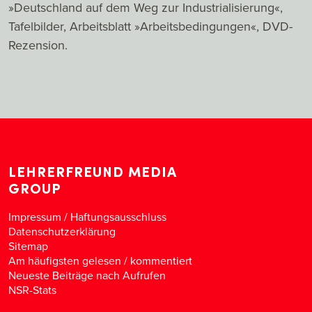
»Deutschland auf dem Weg zur Industrialisierung«,
Tafelbilder, Arbeitsblatt »Arbeitsbedingungen«, DVD-
Rezension.
LEHRERFREUND MEDIA
GROUP
Impressum / Haftungsausschluss
Datenschutzerklärung
Sitemap
Am häufigsten gelesen
/
kommentiert
Neueste Beiträge nach Aufrufen
NSR-Stats