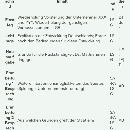
schri
Inhalt
die
od
tt
n
e
Wiederholung Vorstellung der Unternehmer XXX
Bil
Einst
LS
und YYY; Wiederholung der günstigen
de
ieg
G
Voraussetzungen in GB
r
Leitf
Explikation der Entwicklung Deutschlands; Frage
LS
-
rage
nach den Bedingungen für diese Entwicklung
G
HA
Hau
Gründe für die Rückständigkeit Ds, Maßnahmen
LS
,
sauf
dagegen
G
TA[
gabe
1]
Erar
beitu
SA
ng 1
Weitere Interventionsmöglichkeiten des Staates
/PA
AB
Besp
(Spionage, Unternehmensförderung)
LS
rech
G
ung
Erar
beitu
SA
ng 2
/PA
Aus welchen Gründen greift der Staat ein?
AB
Besp
LS
rech
G