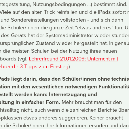
tsgestaltung, Nutzungsbedingungen ...) bestimmt sind.
iele auf den alten Trick reinfallen und die iPads sofort 
und Sondereinstellungen vollstopfen - und sich dann
ie Schüler/innen die ganze Zeit “etwas anderes” tun. 
 des Geräts hat der Systemadministrator wieder stunde
n ursprünglichen Zustand wieder hergestellt hat. In gena
n die meisten Schulen bei der Nutzung ihres neuen
eboards (vgl.
Lehrerfreund 21.01.2009: Unterricht mit
eboard - 3 Tipps zum Einstieg
).
iPads liegt darin, dass den Schüler/innen ohne techni
tation mit den wesentlichen notwendigen Funktionalit
stellt werden kann: Internetzugang und
altung in einfacher Form.
Mehr braucht man für den
htsalltag nicht, auch wenn die zahlreichen Berichte über
opklassen etwas anderes suggerieren. Keiner braucht
n die Schüler/innen ihre Informationen ersurfen und dan