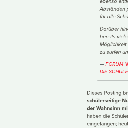
ebenso entf
Abständen p
für alle Sch
Darüber hin
bereits viel
Möglichkeit
zu surfen u
FORUM ‘M
DIE SCHULE
Dieses Posting br
schülerseitige N
der Wahnsinn mit
haben die Schüler/
eingefangen; heut