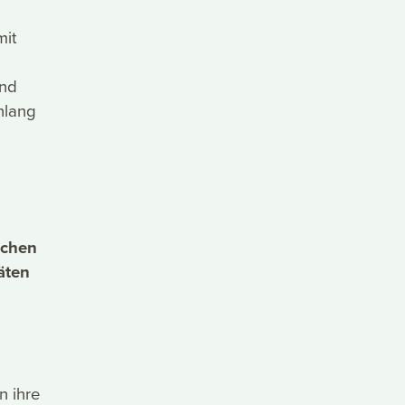
mit
Und
nlang
u
schen
äten
n ihre