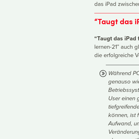
das iPad zwische
“Taugt das i
“Taugt das iPad 
lernen-21” auch g
die erfolgreiche 
Während PCs
genauso wie
Betriebssys
User einen 
tiefgreife
können, ist 
Aufwand, um
Veränderung