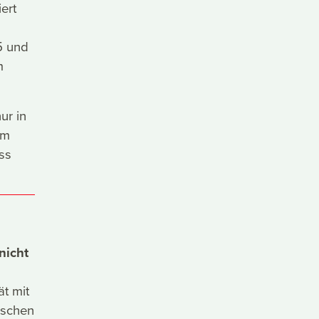
ert
5 und
m
ur in
im
ss
nicht
t mit
ischen