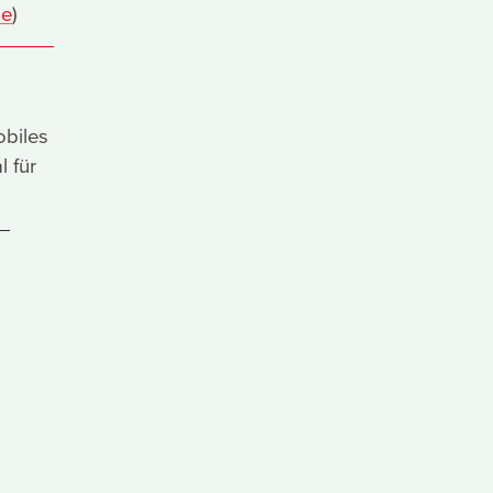
le
)
biles
l für