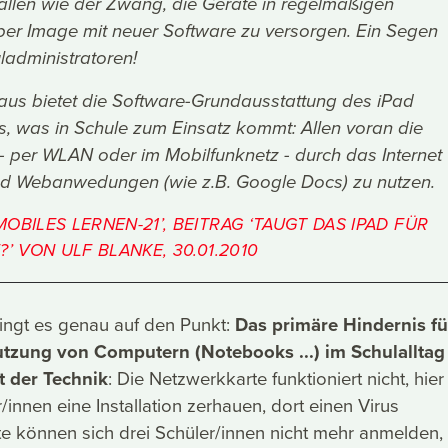
allen wie der Zwang, die Geräte in regelmäßigen
er Image mit neuer Software zu versorgen. Ein Segen
uladministratoren!
aus bietet die Software-Grundausstattung des iPad
es, was in Schule zum Einsatz kommt: Allen voran die
 - per WLAN oder im Mobilfunknetz - durch das Internet
nd Webanwedungen (wie z.B. Google Docs) zu nutzen.
OBILES LERNEN-21’, BEITRAG ‘TAUGT DAS IPAD FÜR
?’ VON ULF BLANKE, 30.01.2010
ingt es genau auf den Punkt:
Das primäre Hindernis fü
utzung von Computern (Notebooks ...) im Schulalltag 
 der Technik
: Die Netzwerkkarte funktioniert nicht, hier
innen eine Installation zerhauen, dort einen Virus
e können sich drei Schüler/innen nicht mehr anmelden,