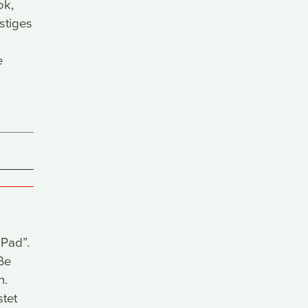
ok,
stiges
e
iPad”.
ße
n.
stet