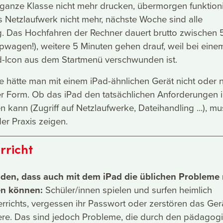
ganze Klasse nicht mehr drucken, übermorgen funktioni
as Netzlaufwerk nicht mehr, nächste Woche sind alle
g. Das Hochfahren der Rechner dauert brutto zwischen 
pwagen!), weitere 5 Minuten gehen drauf, weil bei eine
-Icon aus dem Startmenü verschwunden ist.
e hätte man mit einem iPad-ähnlichen Gerät nicht oder n
er Form. Ob das iPad den tatsächlichen Anforderungen 
 kann (Zugriff auf Netzlaufwerke, Dateihandling ...), mu
der Praxis zeigen.
rricht
den, dass auch mit dem iPad die üblichen Probleme 
en können:
Schüler/innen spielen und surfen heimlich
richts, vergessen ihr Passwort oder zerstören das Gerä
here. Das sind jedoch Probleme, die durch den pädagog