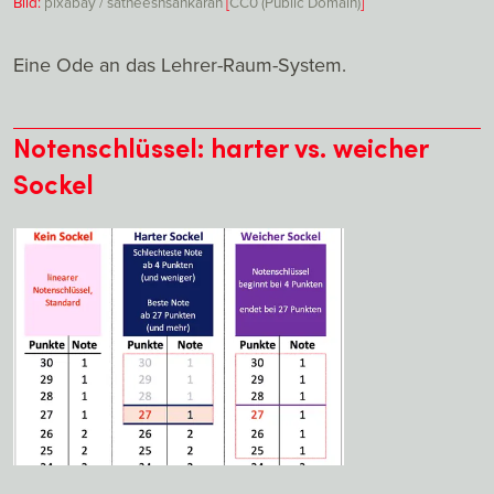
Bild:
pixabay / satheeshsankaran
[
CC0 (Public Domain)
]
Eine Ode an das Lehrer-Raum-System.
Notenschlüssel: harter vs. weicher
Sockel