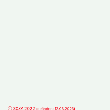
🕙
30.01.2022
)
(geändert:
12.03.2023