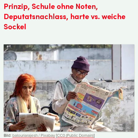
Prinzip, Schule ohne Noten,
Deputatsnachlass, harte vs. weiche
Sockel
Bild:
balouriarajesh / Pixabay
[
CC0 (Public Domain)
]