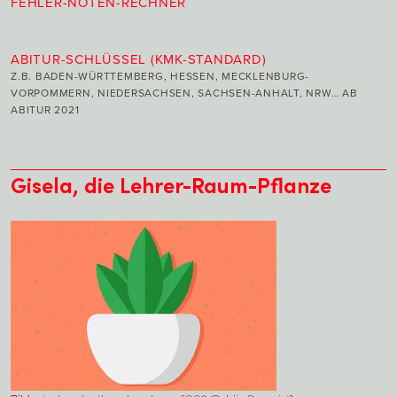
FEHLER-NOTEN-RECHNER
ABITUR-SCHLÜSSEL (KMK-STANDARD)
Z.B. BADEN-WÜRTTEMBERG, HESSEN, MECKLENBURG-
VORPOMMERN, NIEDERSACHSEN, SACHSEN-ANHALT, NRW… AB
ABITUR 2021
Gisela, die Lehrer-Raum-Pflanze