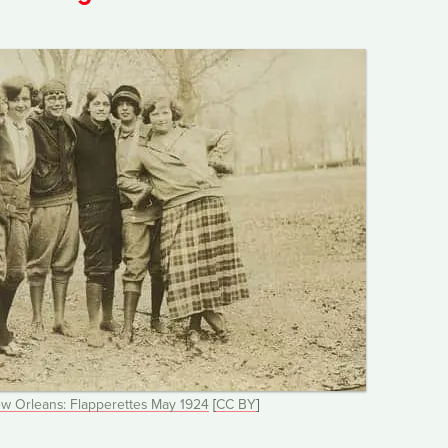
ew Orleans: Flapperettes May 1924
[
CC
BY
]