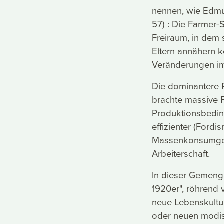
nennen, wie Edmun
57) : Die Farmer-
Freiraum, in dem
Eltern annähern k
Veränderungen im 
Die dominantere R
brachte massive Fo
Produktionsbedin
effizienter (Fordi
Massenkonsumgese
Arbeiterschaft.
In dieser Gemenge
1920er", röhrend 
neue Lebenskultu
oder neuen modis