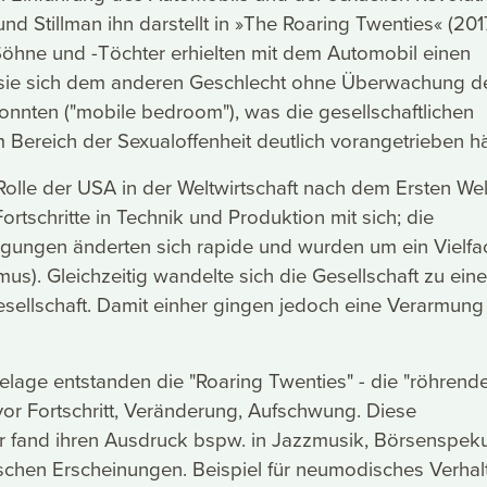
d Stillman ihn darstellt in »The Roaring Twenties« (2017
Söhne und -Töchter erhielten mit dem Automobil einen
 sie sich dem anderen Geschlecht ohne Überwachung d
onnten ("mobile bedroom"), was die gesellschaftlichen
Bereich der Sexualoffenheit deutlich vorangetrieben hä
olle der USA in der Weltwirtschaft nach dem Ersten Wel
rtschritte in Technik und Produktion mit sich; die
gungen änderten sich rapide und wurden um ein Vielfa
smus). Gleichzeitig wandelte sich die Gesellschaft zu eine
llschaft. Damit einher gingen jedoch eine Verarmung
lage entstanden die "Roaring Twenties" - die "röhrend
vor Fortschritt, Veränderung, Aufschwung. Diese
r fand ihren Ausdruck bspw. in Jazzmusik, Börsenspeku
chen Erscheinungen. Beispiel für neumodisches Verhal