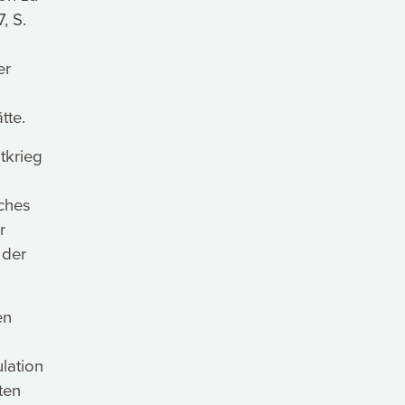
, S.
er
tte.
tkrieg
ches
r
 der
en
lation
ten