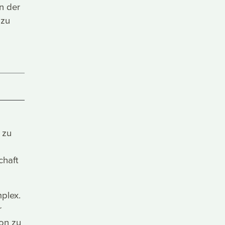
n der
 zu
 zu
chaft
plex.
r
on zu