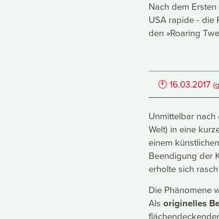
Nach dem Ersten W
USA rapide - die 
den »Roaring Twen
🕙
16.03.2017
(
Unmittelbar nach 
Welt) in eine kurz
einem künstlichen
Beendigung der K
erholte sich ras
Die Phänomene wir
Als
originelles Be
flächendeckenden