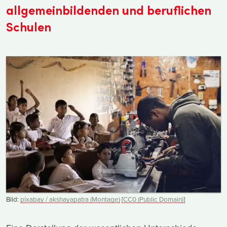
allgemeinbildenden und beruflichen
Schulen
Bild:
pixabay / akshayapatra (Montage)
[
CC0 (Public Domain)
]