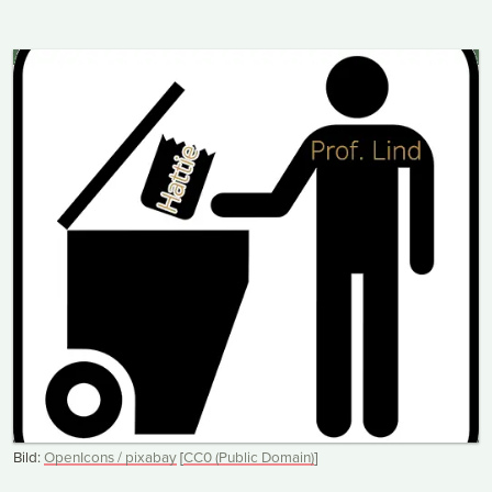
Bild:
OpenIcons / pixabay
[
CC0 (Public Domain)
]