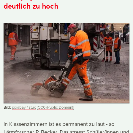
deutlich zu hoch
Bild:
pixabay / stux
[
CC0 (Public Domain)
]
In Klassenzimmern ist es permanent zu laut - so
Lärmforscher P. Becker. Das stresst Schüler/innen und