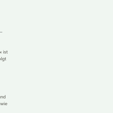
 ist
olgt
und
 wie