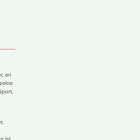
r, an
nzelne
Sport,
r,
n ist