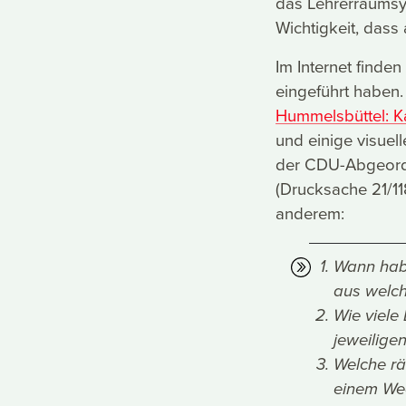
das Lehrerraumsy
Wichtigkeit, dass
Im Internet finden
eingeführt haben.
Hummelsbüttel: K
und einige visuell
der CDU-Abgeord
(Drucksache 21/11
anderem:
Wann hab
aus welch
Wie viele
jeweilige
Welche rä
einem We