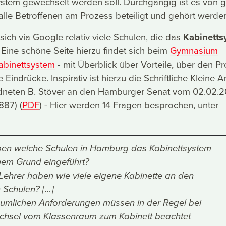
stem gewechselt werden soll. Durchgängig ist es von g
 alle Betroffenen am Prozess beteiligt und gehört werde
 sich via Google relativ viele Schulen, die das
Kabinetts
 Eine schöne Seite hierzu findet sich beim
Gymnasium
abinettsystem
- mit Überblick über Vorteile, über den P
e Eindrücke. Inspirativ ist hierzu die Schriftliche Kleine 
neten B. Stöver an den Hamburger Senat vom 02.02.2
887) (
PDF
) - Hier werden 14 Fragen besprochen, unter
en welche Schulen in Hamburg das Kabinettsystem
em Grund eingeführt?
 Lehrer haben wie viele eigene Kabinette an den
n Schulen? […]
umlichen Anforderungen müssen in der Regel bei
chsel vom Klassenraum zum Kabinett beachtet