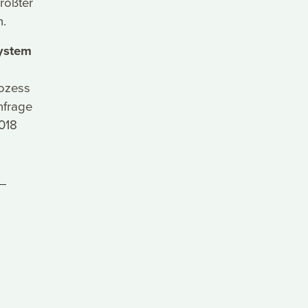
rößter
n.
ystem
rozess
Anfrage
018