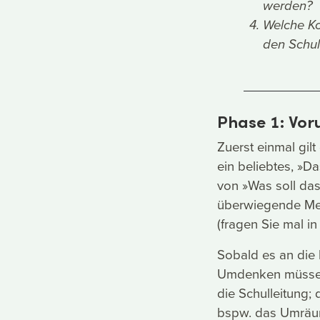
werden?
Welche Ko
den Schul
Phase 1: Vor
Zuerst einmal gil
ein beliebtes, »Da
von »Was soll das
überwiegende Meh
(fragen Sie mal i
Sobald es an die 
Umdenken müssen 
die Schulleitung;
bspw. das Umräum