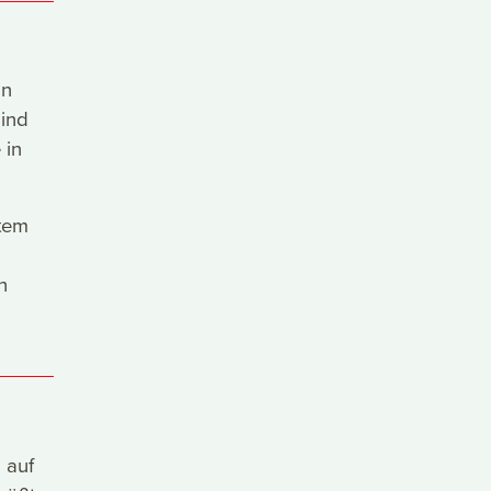
in
sind
 in
tem
h
 auf