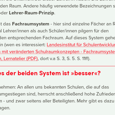
ür den Raum. Andere häufig verwendete Bezeichnungen 
der
Lehrer-Raum-Prinzip
.
st das
Fachraumsystem
- hier sind einzelne Fächer an
 Lehrer/innen als auch Schüler/innen pilgern für den
n den entsprechenden Fachraum. Auf dieses System gehe
ein (wen es interessiert:
Landesinstitut für Schulentwickl
en mit veränderten Schulraumkonzepten - Fachraumsyst
 Lernatelier (PDF)
, dort v.a S. 3, S. 5. S. 11ff).
es der beiden System ist »besser«?
hmen: An allen uns bekannten Schulen, die auf das
mgestiegen sind, herrscht anschließend hohe Zufrieden
 - und zwar seitens aller Beteiligten. Mehr gibt es dazu
agen.