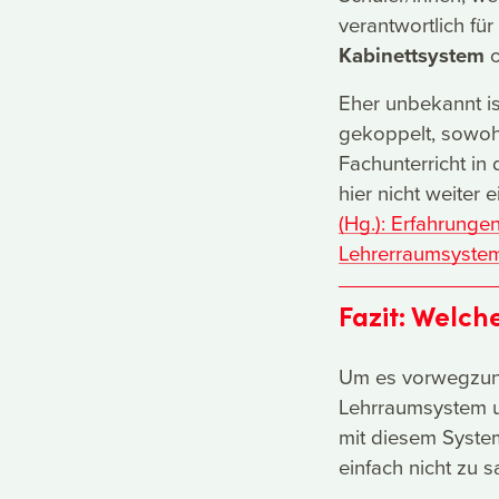
verantwortlich f
Kabinettsystem
o
Eher unbekannt i
gekoppelt, sowohl
Fachunterricht i
hier nicht weiter 
(Hg.): Erfahrung
Lehrerraumsystem,
Fazit: Welch
Um es vorwegzune
Lehrraumsystem u
mit diesem System
einfach nicht zu s