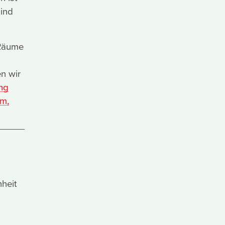
sind
 Räume
n wir
ung
em,
heit