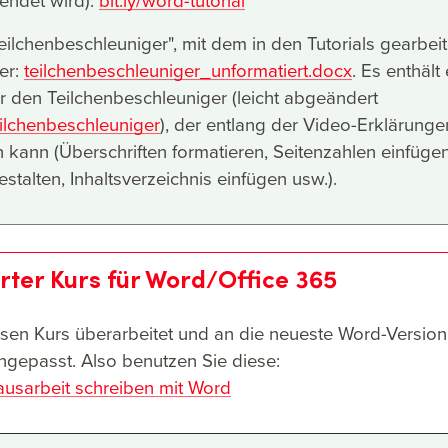
endet wird):
bit.ly/word-tutorial
lchenbeschleuniger", mit dem in den Tutorials gearbeit
ier:
teilchenbeschleuniger_unformatiert.docx
. Es enthält
r den Teilchenbeschleuniger (leicht abgeändert
eilchenbeschleuniger
), der entlang der Video-Erklärunge
 kann (Überschriften formatieren, Seitenzahlen einfügen
stalten, Inhaltsverzeichnis einfügen usw.).
erter Kurs für Word/Office 365
sen Kurs überarbeitet und an die neueste Word-Version
angepasst. Also benutzen Sie diese:
usarbeit schreiben mit Word