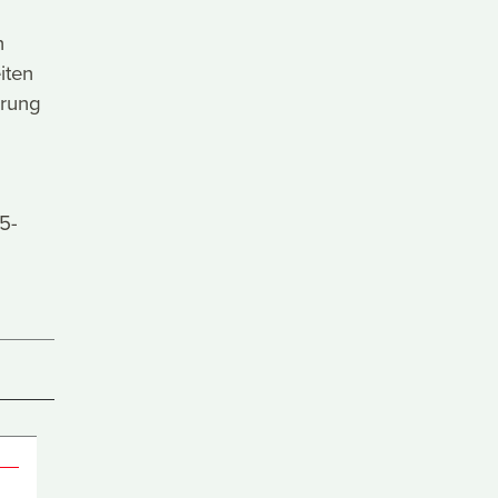
n
iten
erung
5-