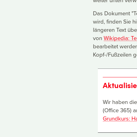
weiter unten verw
Das Dokument "Tei
wird, finden Sie h
längeren Text übe
von
Wikipedia: T
bearbeitet werden
Kopf-/Fußzeilen ge
Aktualisi
Wir haben die
(Office 365) 
Grundkurs: Ha