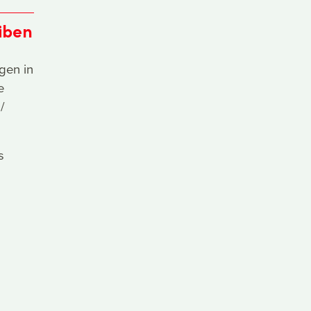
iben
gen in
e
/
s