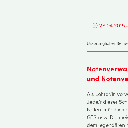
🕙
28.04.2015
Ursprünglicher Beit
Notenverwal
und Notenv
Als Lehrer/in ver
Jede/r dieser Sch
Noten: mündliche 
GFS usw. Die meis
dem legendären r