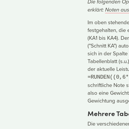
Die folgenden Ope
erklärt:
Noten aus
Im oben stehenden
festgehalten, die
(KA1 bis KA4). De
("Schnitt KA") au
sich in der Spalt
Tabellenblatt (s.u
der aktuelle Leis
=RUNDEN((0,6*
schriftliche Note 
also eine Gewichtu
Gewichtung ausgel
Mehrere Tabe
Die verschiedenen