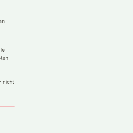
an
le
oten
 nicht