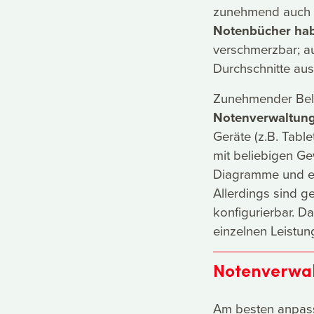
zunehmend auch m
Notenbücher hab
verschmerzbar; 
Durchschnitte au
Zunehmender Beli
Notenverwaltun
Geräte (z.B. Tabl
mit beliebigen Ge
Diagramme und er
Allerdings sind ge
konfigurierbar. D
einzelnen Leistun
Notenverwal
Am besten anpass