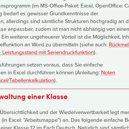
onsprogramm (im MS-Office-Paket: Excel, OpenOffice: Ca
ng bedarf es gewisser Grundkenntnisse der
on, allerdings sind sämtliche Strukturen hochgradig an d
sse anpassbar; zudem ist man nicht abhängig von eine
 Ein weiterer ungeheuerer Vorteil ist die Möglichkeit, Inh
ieffunktion an Word zu übermitteln (siehe auch:
Rückme
+ Leistungsstand mit Seriendruckfunktion
).
sführungen setzen voraus, dass Sie einfache
n in Excel durchführen können (Anleitung:
Noten
cel/Tabellenkalkulation
).
rwaltung einer Klasse
Übersichtlichkeit und der Wiederverwertbarkeit legt m
i
(in Excel: “Arbeitsmappe”) an. Das folgende einfache B
 einer Klasse 12 im Fach Deutsch. Natürlich sind sämtlic