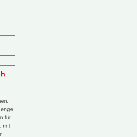
ch
nen.
 Menge
n für
. mit
r