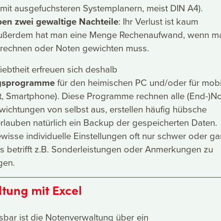
it ausgefuchsteren Systemplanern, meist DIN A4).
en zwei gewaltige Nachteile
: Ihr Verlust ist kaum
außerdem hat man eine Menge Rechenaufwand, wenn m
srechnen oder Noten gewichten muss.
ebtheit erfreuen sich deshalb
gsprogramme
für den heimischen PC und/oder für mobi
et, Smartphone). Diese Programme rechnen alle (End-)N
wichtungen von selbst aus, erstellen häufig hübsche
lauben natürlich ein Backup der gespeicherten Daten.
wisse individuelle Einstellungen oft nur schwer oder gar
as betrifft z.B. Sonderleistungen oder Anmerkungen zu
gen.
tung mit Excel
bar ist die Notenverwaltung über ein