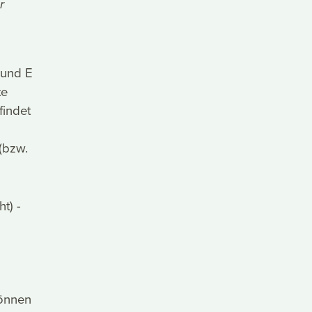
r
 und E
te
findet
 (bzw.
t) -
können