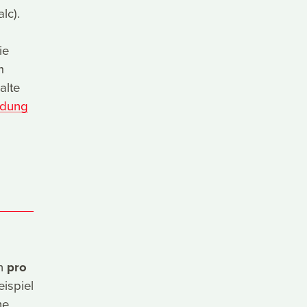
lc).
ie
m
alte
ldung
an
pro
eispiel
he