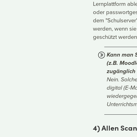
Lernplattform abl
oder passwortges
dem "Schulserver"
werden, wenn sie 
geschützt werden 
Kann man Sc
(z.B. Mood
zugänglich
Nein. Solch
digital (E-M
wiedergegeb
Unterrichtsma
4) Allen Scan