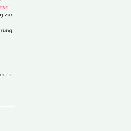
rfen
g zur
arung
.
denen