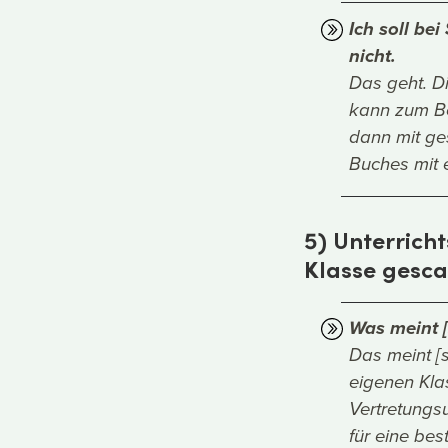
Ich soll be
nicht.
Das geht. D
kann zum Be
dann mit ge
Buches mit 
5) Unterrich
Klasse gesc
Was meint [
Das meint [s
eigenen Kla
Vertretungsu
für eine be