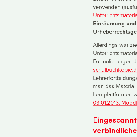
verwenden (ausfü
Unterrichtsmateri
Einräumung und 
Urheberrechtsge
Allerdings war zie
Unterrichtsmateria
Formulierungen d
schulbuchkopie.d
Lehrerfortbildung
man das Material 
Lernplattformen w
03.01.2013: Moodl
Eingescannte
verbindlich