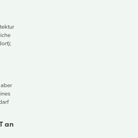
tektur
eiche
ort);
 aber
eines
darf
T an