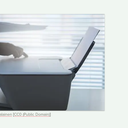
alainen
[
CC0 (Public Domain)
]