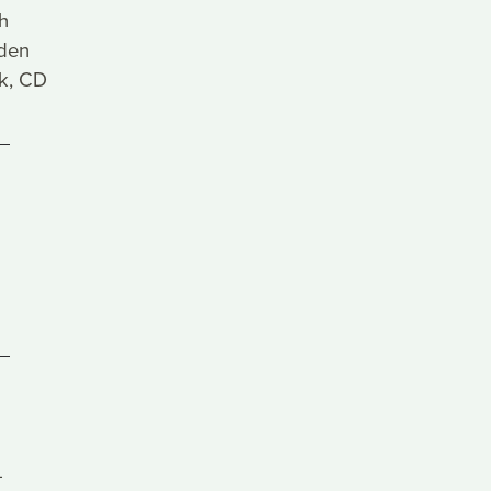
h
 den
ck, CD
-