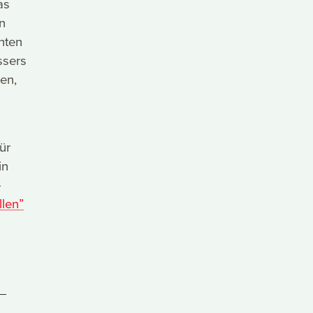
as
n
hten
ssers
en,
ür
in
-
llen”