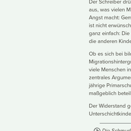
Der Schreiber drüc
aus, was vielen M
Angst macht: Gem
ist nicht erwünsc
ganz einfach: Die
die anderen Kinde
Ob es sich bei b
Migrationshintergr
viele Menschen i
zentrales Argumen
jährige Primarsch
maßgeblich beteili
Der Widerstand g
Unterschichtkinder
Die Schmudd