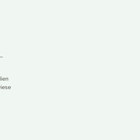
dien
iese