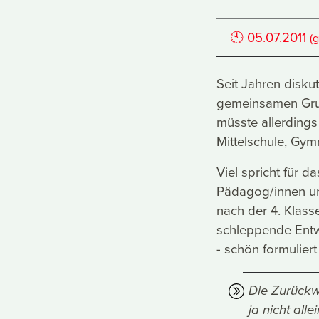
🕙
05.07.2011
(
Seit Jahren disku
gemeinsamen Grun
müsste allerdings
Mittelschule, Gy
Viel spricht für 
Pädagog/innen unu
nach der 4. Klass
schleppende Entwi
- schön formuliert 
Die Zurückw
ja nicht all