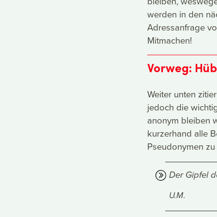
bleiben, weswegen
werden in den näc
Adressanfrage vor
Mitmachen!
Vorweg: Hüb
Weiter unten ziti
jedoch die wichti
anonym bleiben w
kurzerhand alle B
Pseudonymen zu 
Der Gipfel d
U.M.