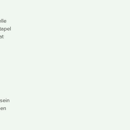
lle
tapel
at
 sein
den