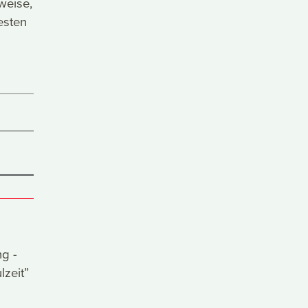
weise,
esten
g -
zeit”