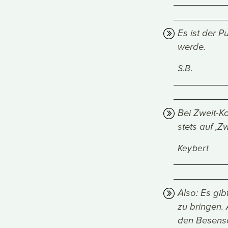
Es ist der 
werde.
S.B.
Bei Zweit-K
stets auf ‚Zw
Keybert
Also: Es gib
zu bringen.
den Besensc