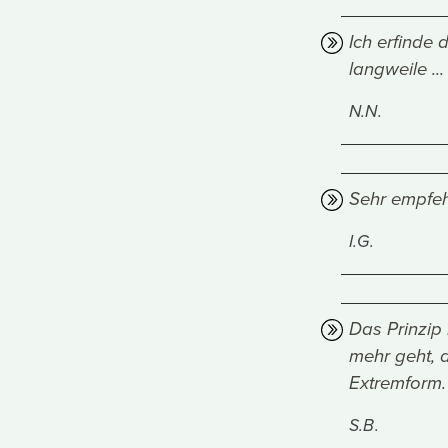
Ich erfinde 
langweile ...
N.N.
Sehr empfeh
I.G.
Das Prinzip 
mehr geht, 
Extremform.
S.B.