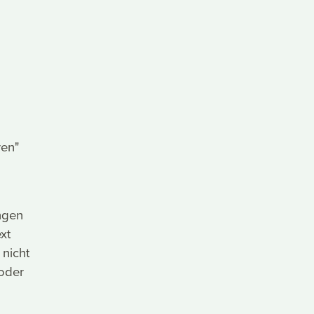
ren"
ngen
xt
 nicht
 oder