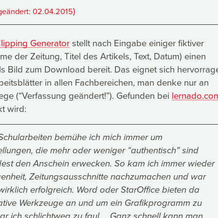
)
geändert:
02.04.2015
ipping Generator
stellt nach Eingabe einiger fiktiver
e der Zeitung, Titel des Artikels, Text, Datum) einen
ls Bild zum Download bereit. Das eignet sich hervorra
rbeitsblätter in allen Fachbereichen, man denke nur an
ege (“Verfassung geändert!”). Gefunden bei
lernado.co
t wird:
Schularbeiten bemühe ich mich immer um
llungen, die mehr oder weniger “authentisch” sind
est den Anschein erwecken. So kam ich immer wieder
egenheit, Zeitungsausschnitte nachzumachen und war
wirklich erfolgreich. Word oder StarOffice bieten da
eative Werkzeuge an und um ein Grafikprogramm zu
r ich schlichtweg zu faul ... Ganz schnell kann man