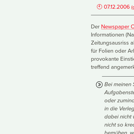
🕙
07.12.2006
(
Der
Newspaper Cl
Informationen (Nam
Zeitungsausriss a
für Folien oder A
provokante Einsti
treffend angemerk
Bei meinen 
Aufgabenste
oder zumind
in die Verl
dabei nicht 
nicht so kr
bemühen, wa