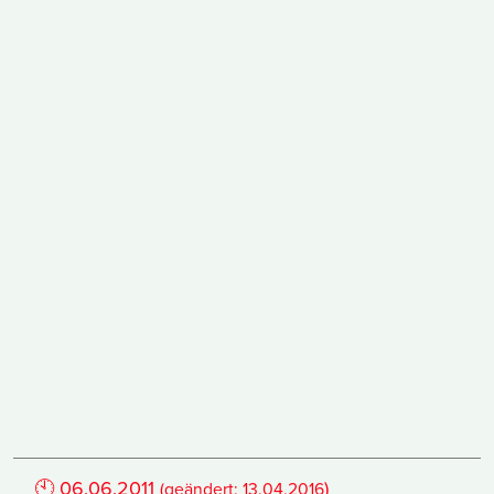
🕙
06.06.2011
)
(geändert:
13.04.2016