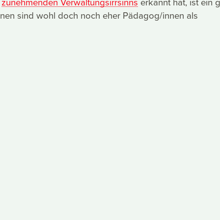
z
zunehmenden Verwaltungsirrsinns
erkannt hat, ist ein 
innen sind wohl doch noch eher Pädagog/innen als