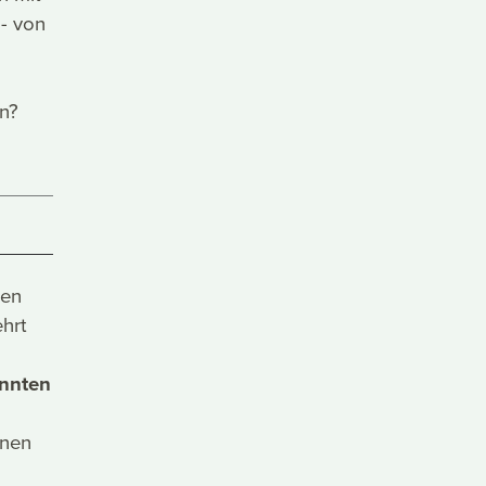
 - von
un?
gen
hrt
nnten
nnen