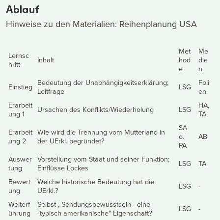
Ablauf
Hinweise zu den Materialien: Reihenplanung USA
Met
Me
Lernsc
Inhalt
hod
die
hritt
e
n
Bedeutung der Unabhängigkeitserklärung;
Foli
Einstieg
LSG
Leitfrage
en
Erarbeit
HA,
Ursachen des Konflikts/Wiederholung
LSG
ung 1
TA
SA
Erarbeit
Wie wird die Trennung vom Mutterland in
o.
AB
ung 2
der UErkl. begründet?
PA
Auswer
Vorstellung vom Staat und seiner Funktion;
LSG
TA
tung
Einflüsse Lockes
Bewert
Welche historische Bedeutung hat die
LSG
-
ung
UErkl.?
Weiterf
Selbst-, Sendungsbewusstsein - eine
LSG
-
ührung
"typisch amerikanische" Eigenschaft?