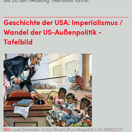
die zu den »Roaring Twenties« führte.
Geschichte der USA: Imperialismus /
Wandel der US-Außenpolitik -
Tafelbild
Bild:
Louis Dalrymple: School Begins (Puck Magazine 1-25-1899)
[
CC0