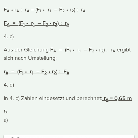
F
• r
: r
= (F
• r
– F
• r
) : r
A
A
A
1
1
2
2
A
F
= (F
• r
– F
• r
) : r
A
1
1
2
2
A
4. c)
Aus der Gleichung
F
= (F
• r
– F
• r
) : r
ergibt
A
1
1
2
2
A
sich nach Umstellung:
r
= (F
• r
– F
• r
) : F
A
1
1
2
2
A
4. d)
In 4. c) Zahlen eingesetzt und berechnet:
r
= 0,65 m
A
5.
a)