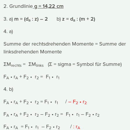
2. Grundlinie
g = 14,22 cm
3. a)
m = (d
: z) – 2
b)
z = d
: (m + 2)
a
a
4. a)
Summe der rechtsdrehenden Momente = Summe der
linksdrehenden Momente
ΣM
= ΣM
(Σ = sigma = Symbol für Summe)
rechts
links
F
• r
+ F
• r
= F
• r
A
A
2
2
1
1
4. b)
F
• r
+ F
• r
= F
• r
/
– F
• r
A
A
2
2
1
1
2
2
F
• r
+ F
• r
– F
• r
= F
• r
– F
• r
A
A
2
2
2
2
1
1
2
2
F
• r
= F
• r
– F
• r
/
: r
A
A
1
1
2
2
A