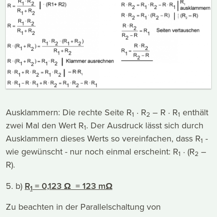
Ausklammern: Die rechte Seite R
· R
– R · R
enthält
1
2
1
zwei Mal den Wert R
. Der Ausdruck lässt sich durch
1
Ausklammern dieses Werts so vereinfachen, dass R
-
1
wie gewünscht - nur noch einmal erscheint: R
· (R
–
1
2
R).
5. b)
R
= 0,123
Ω
= 123 mΩ
1
Zu beachten in der Parallelschaltung von