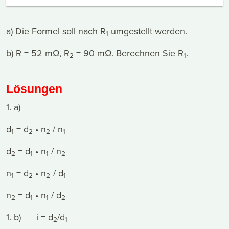
a) Die Formel soll nach R
umgestellt werden.
1
b) R = 52 mΩ, R
= 90 mΩ. Berechnen Sie R
.
2
1
Lösungen
1. a)
d
= d
• n
/ n
1
2
2
1
d
= d
• n
/ n
2
1
1
2
n
= d
• n
/ d
1
2
2
1
n
= d
• n
/ d
2
1
1
2
1. b) i = d
/d
2
1