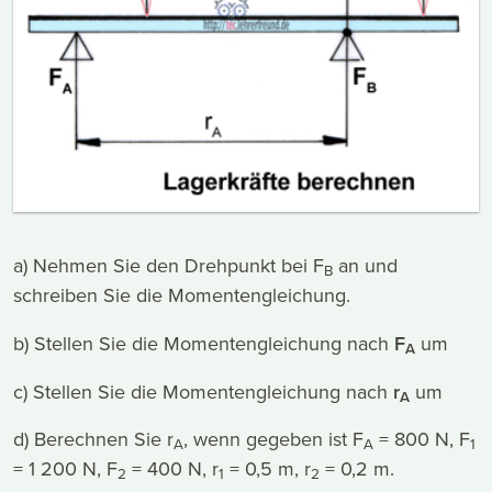
a) Nehmen Sie den Drehpunkt bei F
an und
B
schreiben Sie die Momentengleichung.
b) Stellen Sie die Momentengleichung nach
F
um
A
c) Stellen Sie die Momentengleichung nach
r
um
A
d) Berechnen Sie r
, wenn gegeben ist F
= 800 N, F
A
A
1
= 1 200 N, F
= 400 N, r
= 0,5 m, r
= 0,2 m.
2
1
2