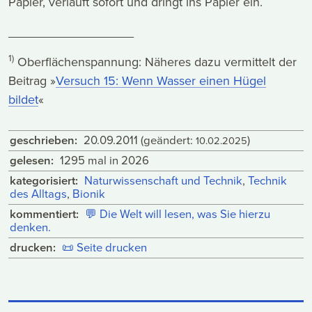
Papier, verläuft sofort und dringt ins Papier ein.
__________________
1)
Oberflächenspannung: Näheres dazu vermittelt der
Beitrag »
Versuch 15: Wenn Wasser einen Hügel
bildet
«
geschrieben:
20.09.2011
(geändert:
)
10.02.2025
gelesen:
1295 mal in 2026
kategorisiert:
Naturwissenschaft und Technik
,
Technik
des Alltags
,
Bionik
kommentiert:
💬
Die Welt will lesen, was Sie hierzu
denken.
drucken:
📜
Seite drucken