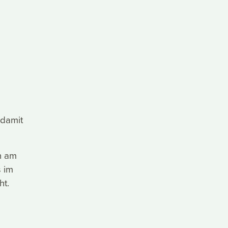
 damit
h am
s im
ht.