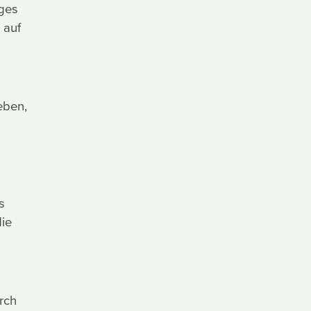
uges
 auf
eben,
s
die
rch