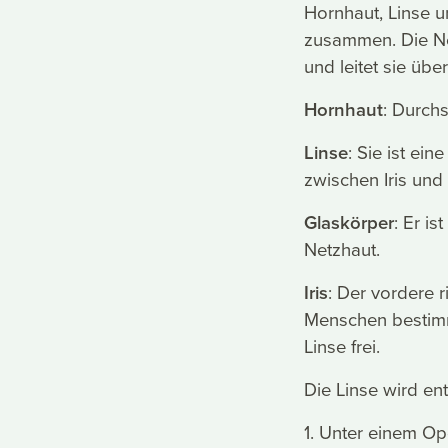
Hornhaut, Linse 
zusammen. Die Net
und leitet sie übe
Hornhaut
: Durch
Linse
: Sie ist ei
zwischen Iris und
Glaskörper
: Er is
Netzhaut.
Iris
: Der vordere 
Menschen bestimmt
Linse frei.
Die Linse wird ent
1. Unter einem O