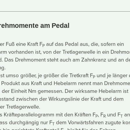
Drehmomente am Pedal
er Fuß eine Kraft F
auf das Pedal aus, die, sofern ein
P
rm vorhanden ist, von der Tretlagerwelle in ein Drehm
. Das Drehmoment steht auch am Zahnkranz und an d
ng.
t umso größer, je größer die Tretkraft F
und je länger 
P
s Produkt aus Kraft und Hebelarm nennt man Drehmome
in der Einheit Nm gemessen. Der wirksame Hebelarm ist
bstand zwischen der Wirkungslinie der Kraft und dem
er Tretlagerwelle.
s Kräfteparallelogramm mit den Kräften F
, F
und F
an
P
R
T
dass durchgängig nur F
dem Vorwärtsfahren zugute ko
T