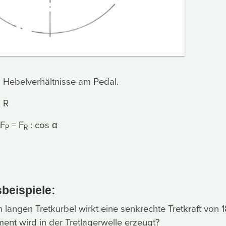
nd Hebelverhältnisse am Pedal.
: R
F
= F
: cos α
P
R
beispiele
:
m langen Tretkurbel wirkt eine senkrechte Tretkraft von 
nt wird in der Tretlagerwelle erzeugt?