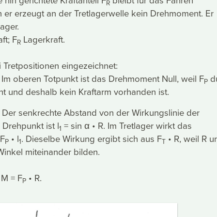
 hin gerichtete Kraftanteil F
bleibt für das Fahren
R
 er erzeugt an der Tretlagerwelle kein Drehmoment. Er
Lager.
ft; F
Lagerkraft.
R
 Tretpositionen eingezeichnet:
: Im oberen Totpunkt ist das Drehmoment Null, weil F
d
P
ht und deshalb kein Kraftarm vorhanden ist.
: Der senkrechte Abstand von der Wirkungslinie der
Drehpunkt ist l
= sin α • R. Im Tretlager wirkt das
1
 F
• l
. Dieselbe Wirkung ergibt sich aus F
• R, weil R u
P
1
T
inkel miteinander bilden.
: M = F
• R.
P