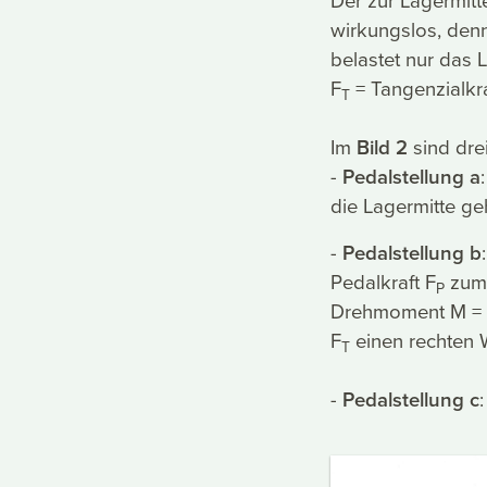
Der zur Lagermitte
wirkungslos, denn
belastet nur das 
F
= Tangenzialkra
T
Im
Bild 2
sind drei
-
Pedalst
ellung a
die Lagermitte ge
-
Pedalstellung b
Pedalkraft F
zum 
P
Drehmoment M =
F
einen rechten W
T
-
Pedalstellung c