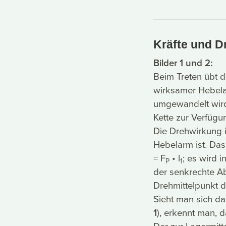
Kräfte und 
Bilder 1 und 2:
Beim Treten übt d
wirksamer Hebela
umgewandelt wird
Kette zur Verfügu
Die Drehwirkung is
Hebelarm ist. Da
= F
• l
; es wird 
P
1
der senkrechte A
Drehmittelpunkt d
Sieht man sich da
1
), erkennt man, 