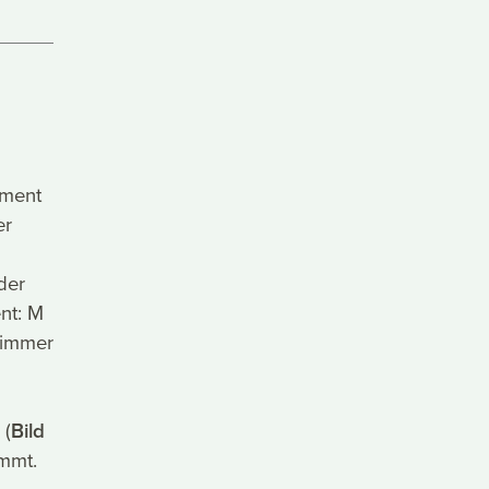
oment
er
der
nt: M
 immer
 (
Bild
mmt.