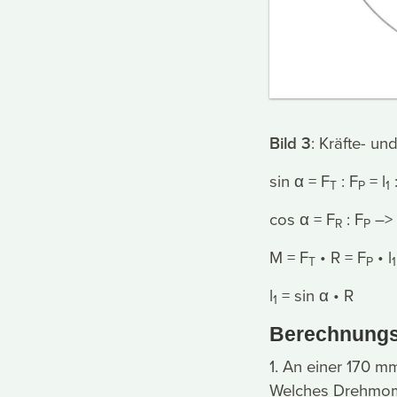
Bild 3
: Kräfte- u
sin α = F
: F
= l
T
P
1
cos α = F
: F
–> 
R
P
M = F
• R = F
• l
T
P
1
l
= sin α • R
1
Berechnungs
1. An einer 170 m
Welches Drehmome