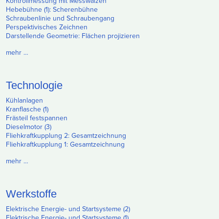
Kontrollmessung mit Messwalzen
Hebebühne (1): Scherenbühne
Schraubenlinie und Schraubengang
Perspektivisches Zeichnen
Darstellende Geometrie: Flächen projizieren
mehr …
Technologie
Kühlanlagen
Kranflasche (1)
Frästeil festspannen
Dieselmotor (3)
Fliehkraftkupplung 2: Gesamtzeichnung
Fliehkraftkupplung 1: Gesamtzeichnung
mehr …
Werkstoffe
Elektrische Energie- und Startsysteme (2)
Elektrische Energie- und Startsysteme (1)