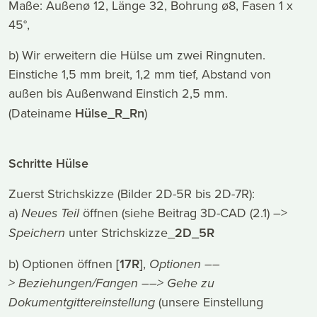
Maße: Außenø 12, Länge 32, Bohrung ø8, Fasen 1 x
45°,
b) Wir erweitern die Hülse um zwei Ringnuten.
Einstiche 1,5 mm breit, 1,2 mm tief, Abstand von
außen bis Außenwand Einstich 2,5 mm.
(Dateiname
Hülse_R_Rn
)
Schritte Hülse
Zuerst Strichskizze (Bilder 2D-5R bis 2D-7R):
a)
Neues Teil
öffnen (siehe Beitrag 3D-CAD (2.1) –>
Speichern
unter Strichskizze_
2D_5R
b) Optionen öffnen
[17R]
,
Optionen
––
>
Beziehungen/Fangen
––>
Gehe zu
Dokumentgittereinstellung
(unsere Einstellung