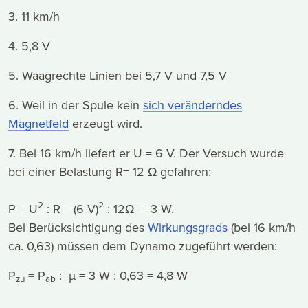
3. 11 km/h
4. 5,8 V
5. Waagrechte Linien bei 5,7 V und 7,5 V
6. Weil in der Spule kein
sich veränderndes
Magnetfeld
erzeugt wird.
7. Bei 16 km/h liefert er U = 6 V. Der Versuch wurde
bei einer Belastung R= 12 Ω gefahren:
2
2
P = U
: R = (6 V)
: 12Ω = 3 W.
Bei Berücksichtigung des
Wirkungsgrads
(bei 16 km/h
ca. 0,63) müssen dem Dynamo zugeführt werden:
P
= P
: µ = 3 W : 0,63 = 4,8 W
zu
ab