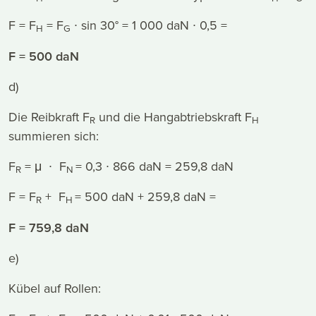
F = F
= F
∙ sin 30° = 1 000 daN ∙ 0,5 =
H
G
F = 500 daN
d)
Die Reibkraft F
und die Hangabtriebskraft F
R
H
summieren sich:
F
= μ ∙ F
= 0,3 ∙ 866 daN = 259,8 daN
R
N
F = F
+ F
= 500 daN + 259,8 daN =
R
H
F = 759,8 daN
e)
Kübel auf Rollen: