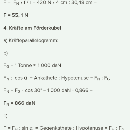
F = F
• f / r = 420 N • 4 cm : 30,48 cm =
N
F = 55, 1 N
4. Kräfte am Förderkübel
a) Kräfteparallelogramm:
b)
F
= 1 Tonne ≈ 1 000 daN
G
F
: cos α = Ankathete : Hypotenuse = F
: F
N
N
G
F
= F
∙ cos 30° = 1 000 daN ∙ 0,866 =
N
G
F
= 866 daN
N
c)
F = F
: sin α = Gegenkathete : Hypotenuse = F
: F
H
H
G