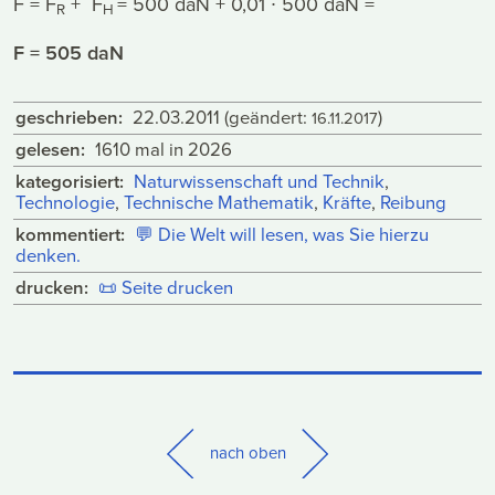
F = F
+ F
= 500 daN + 0,01 ∙ 500 daN =
R
H
F = 505 daN
geschrieben:
22.03.2011
(geändert:
)
16.11.2017
gelesen:
1610 mal in 2026
kategorisiert:
Naturwissenschaft und Technik
,
Technologie
,
Technische Mathematik
,
Kräfte
,
Reibung
kommentiert:
💬
Die Welt will lesen, was Sie hierzu
denken.
drucken:
📜
Seite drucken
nach oben