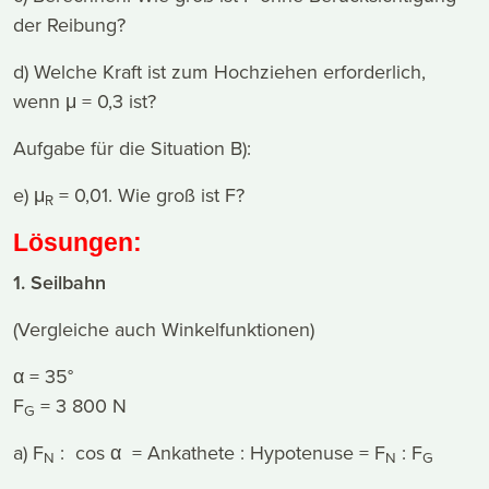
der Reibung?
d) Welche Kraft ist zum Hochziehen erforderlich,
wenn μ = 0,3 ist?
Aufgabe für die Situation B):
e) μ
= 0,01. Wie groß ist F?
R
Lösungen:
1. Seilbahn
(Vergleiche auch Winkelfunktionen)
α = 35°
F
= 3 800 N
G
a) F
: cos α = Ankathete : Hypotenuse = F
: F
N
N
G