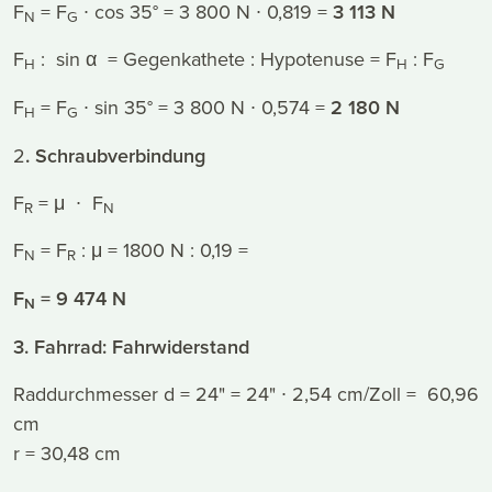
F
= F
∙ cos 35° = 3 800 N ∙ 0,819 =
3 113 N
N
G
F
: sin α = Gegenkathete : Hypotenuse = F
: F
H
H
G
F
= F
∙ sin 35° = 3 800 N ∙ 0,574 =
2 180 N
H
G
2
. Schraubverbindung
F
= μ ∙ F
R
N
F
= F
: μ = 1800 N : 0,19 =
N
R
F
= 9 474 N
N
3. Fahrrad: Fahrwiderstand
Raddurchmesser d = 24" = 24" ∙ 2,54 cm/Zoll = 60,96
cm
r = 30,48 cm