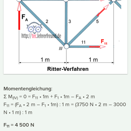
Momentengleichung
:
Σ M
= 0 = F
• 1m + F
• 1m – F
• 2 m
(IV)
11
1
A
F
= (F
• 2 m – F
• 1m) : 1 m = (3750 N • 2 m – 3000
11
A
1
N • 1 m) : 1 m
F
= 4 500 N
11