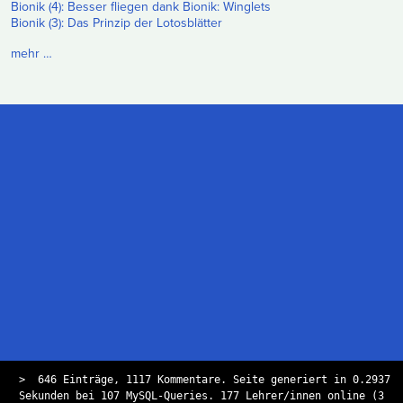
Bionik (4): Besser fliegen dank Bionik: Winglets
Bionik (3): Das Prinzip der Lotosblätter
mehr …
>
646 Einträge, 1117 Kommentare. Seite generiert in 0.2937
Sekunden bei 107 MySQL-Queries. 177 Lehrer/innen online (3