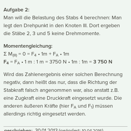
Aufgabe 2:
Man will die Belastung des Stabs 4 berechnen: Man
legt den Drehpunkt in den Knoten III. Dort ergeben
die Stäbe 2, 3 und 5 keine Drehmomente.
Momentengleichung:
Σ M
= 0 = F
• 1m + F
• 1m
(III)
4
A
F
= F
• 1 m : 1 m = 3750 N • 1m : 1m =
3 750 N
4
A
Wird das Zahlenergebnis einer solchen Berechnung
negativ, dann heißt das nur, dass die Richtung der
Stabkraft falsch angenommen war, also anstatt z.B.
eine Zugkraft eine Druckkraft eingesetzt wurde. Die
anderen äußeren Kräfte (hier F
und F
) müssen
A
1
allerdings richtig eingesetzt werden.
geschrieben:
30.01.2013
(geändert:
)
10.04.2016