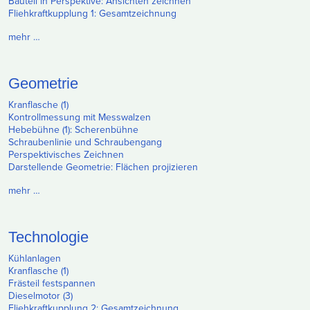
Bauteil in Perspektive: Ansichten zeichnen
Fliehkraftkupplung 1: Gesamtzeichnung
mehr …
Geometrie
Kranflasche (1)
Kontrollmessung mit Messwalzen
Hebebühne (1): Scherenbühne
Schraubenlinie und Schraubengang
Perspektivisches Zeichnen
Darstellende Geometrie: Flächen projizieren
mehr …
Technologie
Kühlanlagen
Kranflasche (1)
Frästeil festspannen
Dieselmotor (3)
Fliehkraftkupplung 2: Gesamtzeichnung