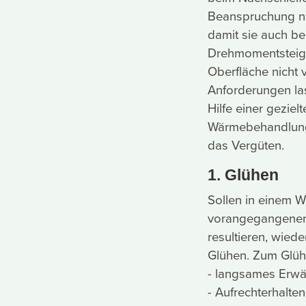
Beanspruchung ni
damit sie auch be
Drehmomentsteige
Oberfläche nicht v
Anforderungen la
Hilfe einer gezie
Wärmebehandlungs
das Vergüten.
1. Glühen
Sollen in einem W
vorangegangenen 
resultieren, wied
Glühen. Zum Glüh
- langsames Erwä
- Aufrechterhalte