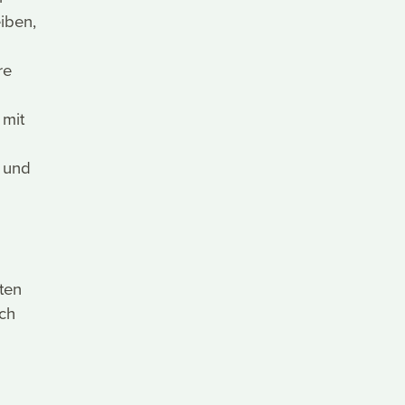
iben,
re
 mit
 und
ten
rch