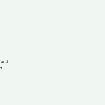
 und
er