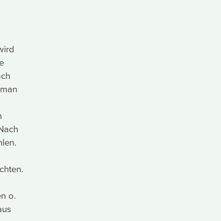
wird
e
ach
t man
m
 Nach
len.
chten.
s
n o.
aus