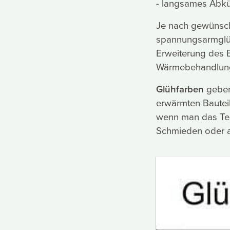
- langsames Abkü
Je nach gewünsch
spannungsarmglüh
Erweiterung des 
Wärmebehandlung
Glühfarben
geben
erwärmten Bauteil
wenn man das Teil
Schmieden oder au