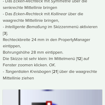
- Das
Ecken-Rechteck
mit
Symmetrie
über die
senkrechte Mittellinie bringen
- Das
Ecken-Rechteck
mit
Kollinear
über die
waagrechte Mittellinie bringen,
-
Intelligente Bemaßung
im Skizzenmenü aktivieren
[
3
].
Rechteckbreite 24 mm in den PropertyManager
eintippen,
Bohrungshöhe 28 mm eintippen.
Die Skizze ist sehr klein: Im Mittelmenü [
12
] auf
Fenster zoomen klicken.
OK
.
-
Tangentialen Kreisbogen
[
21
] über die waagrechte
Mittellinie ziehen