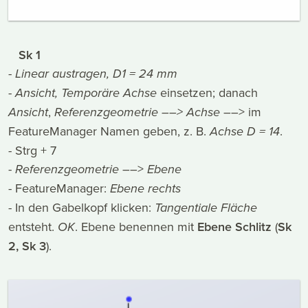
Sk 1
-
Linear austragen, D1 = 24 mm
-
Ansicht, Temporäre Achse
einsetzen; danach
Ansicht
,
Referenzgeometrie
––> Achse
––> im
FeatureManager Namen geben, z. B.
Achse D = 14
.
- Strg + 7
-
Referenzgeometrie
––>
Ebene
- FeatureManager:
Ebene rechts
- In den Gabelkopf klicken:
Tangentiale Fläche
entsteht.
OK
. Ebene benennen mit
Ebene Schlitz
(
Sk
2, Sk 3
).