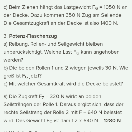
c) Beim Ziehen hängt das Lastgewicht F
= 1050 N an
G
der Decke. Dazu kommen 350 N Zug am Seilende.
Die Gesamtzugkraft an der Decke ist also 1400 N.
3.
Potenz-Flaschenzug
a) Reibung, Rollen- und Seilgewicht bleiben
unberücksichtigt. Welche Last F
kann angehoben
G
werden?
b) Die beiden Rollen 1 und 2 wiegen jeweils 30 N. Wie
groß ist F
jetzt?
G
c) Mit welcher Gesamtkraft wird die Decke belastet?
a) Die Zugkraft F
= 320 N wirkt an beiden
Z
Seilsträngen der Rolle 1. Daraus ergibt sich, dass der
rechte Seilstrang der Rolle 2 mit F = 640 N belastet
wird. Das Gewicht F
ist damit 2 x 640 N =
1280 N
.
G