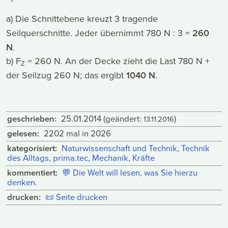
a) Die Schnittebene kreuzt 3 tragende
Seilquerschnitte. Jeder übernimmt 780 N : 3 =
260
N
.
b) F
= 260 N. An der Decke zieht die Last 780 N +
Z
der Seilzug 260 N; das ergibt
1040 N
.
geschrieben:
25.01.2014
(geändert:
)
13.11.2016
gelesen:
2202 mal in 2026
kategorisiert:
Naturwissenschaft und Technik
,
Technik
des Alltags
,
prima.tec
,
Mechanik
,
Kräfte
kommentiert:
💬
Die Welt will lesen, was Sie hierzu
denken.
drucken:
📜
Seite drucken