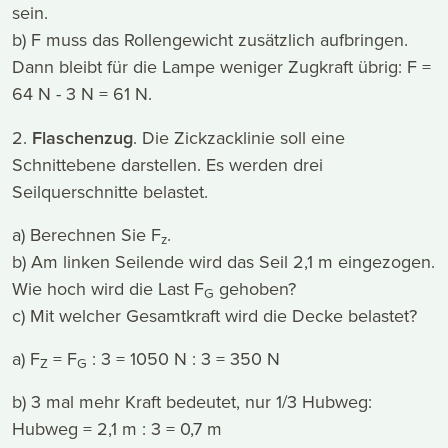
sein.
b) F muss das Rollengewicht zusätzlich aufbringen.
Dann bleibt für die Lampe weniger Zugkraft übrig: F =
64 N - 3 N = 61 N.
2.
Flaschenzug
. Die Zickzacklinie soll eine
Schnittebene darstellen. Es werden drei
Seilquerschnitte belastet.
a) Berechnen Sie F
.
z
b) Am linken Seilende wird das Seil 2,1 m eingezogen.
Wie hoch wird die Last F
gehoben?
G
c) Mit welcher Gesamtkraft wird die Decke belastet?
a) F
= F
: 3 = 1050 N : 3 = 350 N
Z
G
b) 3 mal mehr Kraft bedeutet, nur 1/3 Hubweg:
Hubweg = 2,1 m : 3 = 0,7 m