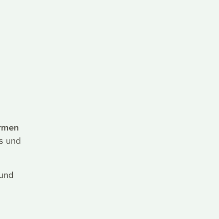
rmen
ks und
 und