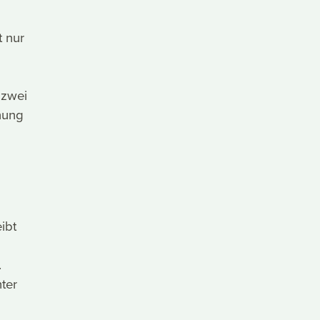
t nur
 zwei
nung
ibt
.
ter