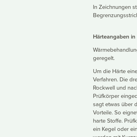
In Zeichnungen st
Begrenzungsstric
Härteangaben in
Wärmebehandlung
geregelt.
Um die Härte eine
Verfahren. Die dr
Rockwell und nach 
Prüfkörper einge
sagt etwas über d
Vorteile. So eign
harte Stoffe. Prü
ein Kegel oder ein
werden mit Kurzz