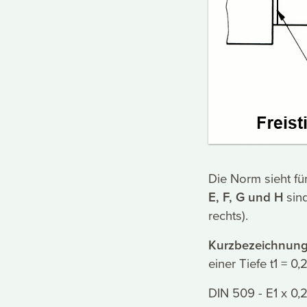
Die Norm sieht fü
E, F, G und H
sind
rechts).
Kurzbezeichnun
einer Tiefe t1 = 0
DIN 509 - E1 x 0,