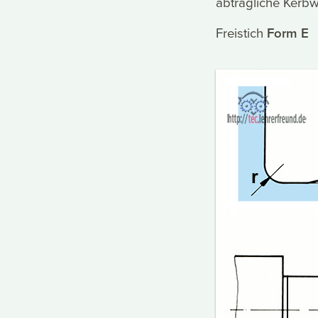
abträgliche Kerb
Freistich
Form E