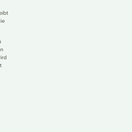
eibt
ie
m
en
ird
t