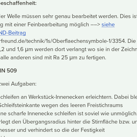
eschaffenheit:
der Welle müssen sehr genau bearbeitet werden. Dies is
mit einer Feinbearbeitung möglich ––>
siehe
D-Beitrag
rfreund.de/technik/1s/Oberflaechensymbole-1/3354. Die
,2 und 1,6 μm werden dort verlangt wo sie in der Zeich
 alle anderen sind mit Ra 25 μm zu fertigen.
DIN 509
 zwei Aufgaben:
Schleifen an Werkstück-Innenecken erleichtern. Dabei ble
Schleifsteinkante wegen des leeren Freistichraums
ne scharfe Innenecke schleifen ist soviel wie unmöglich
rlegt den Übergangsradius hinter die Stirnfläche bzw. un
sser und verhindert so die der Festigkeit