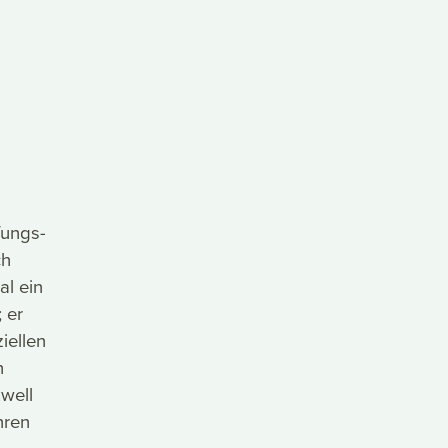
fungs-
ch
al ein
 er
iellen
h
kwell
hren