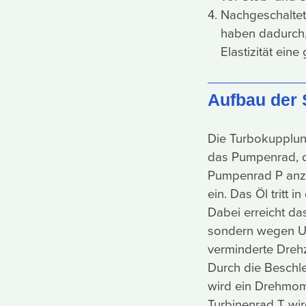
Nachgeschalte
haben dadurch,
Elastizität ein
Aufbau der
Die Turbokupplung
das Pumpenrad, d
Pumpenrad P anzut
ein. Das Öl tritt 
Dabei erreicht da
sondern wegen Um
verminderte Drehz
Durch die Beschle
wird ein Drehmo
Turbinenrad T wi