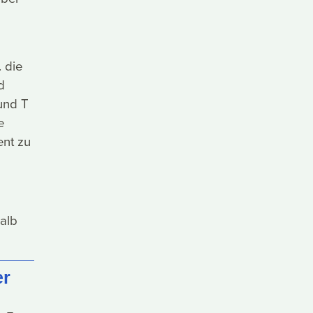
 die
d
und T
e
nt zu
alb
er