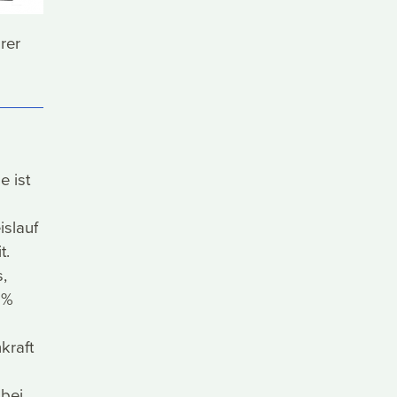
rer
e ist
islauf
t.
,
1%
kraft
bei