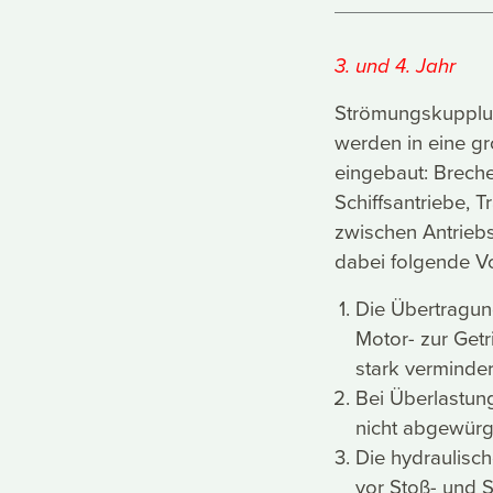
3. und 4. Jahr
Strömungskupplu
werden in eine g
eingebaut: Breche
Schiffsantriebe, T
zwischen Antrieb
dabei folgende Vo
Die Übertragu
Motor- zur Get
stark verminder
Bei Überlastun
nicht abgewürg
Die hydraulisc
vor Stoß- und 