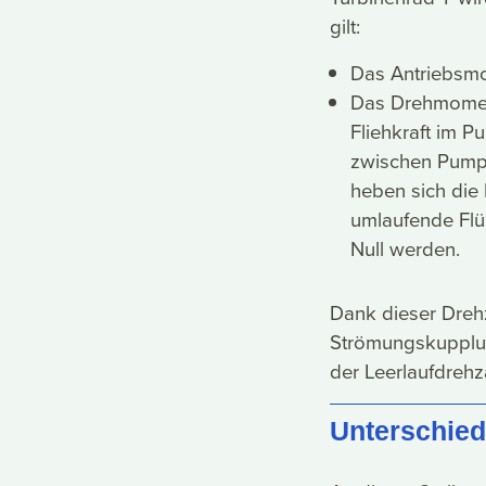
gilt:
Das Antriebsmo
Das Drehmoment 
Fliehkraft im P
zwischen Pumpe
heben sich die 
umlaufende Fl
Null werden.
Dank dieser Dreh
Strömungskupplun
der Leerlaufdreh
Unterschie