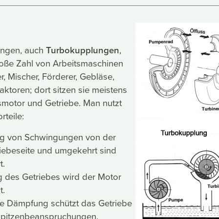
ngen, auch
Turbokupplungen
,
roße Zahl von Arbeitsmaschinen
r, Mischer, Förderer, Gebläse,
raktoren; dort sitzen sie meistens
smotor und Getriebe. Man nutzt
rteile:
ng von Schwingungen von der
riebeseite und umgekehrt sind
t.
g des Getriebes wird der Motor
t.
he Dämpfung schützt das Getriebe
Spitzenbeanspruchungen.