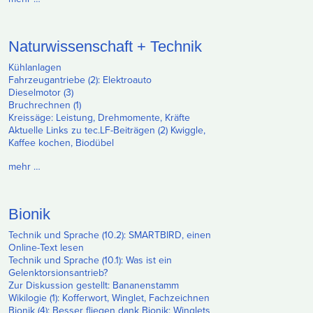
Naturwissenschaft + Technik
Kühlanlagen
Fahrzeugantriebe (2): Elektroauto
Dieselmotor (3)
Bruchrechnen (1)
Kreissäge: Leistung, Drehmomente, Kräfte
Aktuelle Links zu tec.LF-Beiträgen (2) Kwiggle,
Kaffee kochen, Biodübel
mehr …
Bionik
Technik und Sprache (10.2): SMARTBIRD, einen
Online-Text lesen
Technik und Sprache (10.1): Was ist ein
Gelenktorsionsantrieb?
Zur Diskussion gestellt: Bananenstamm
Wikilogie (1): Kofferwort, Winglet, Fachzeichnen
Bionik (4): Besser fliegen dank Bionik: Winglets