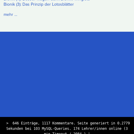
Bionik (3): Das Prinzip der Lotosblätter
mehr …
>
646 Einträge, 1117 Kommentare. Seite generiert in 0.2779
Sekunden bei 103 MySQL-Queries. 174 Lehrer/innen online (3
min Timeout / 2084 )
|