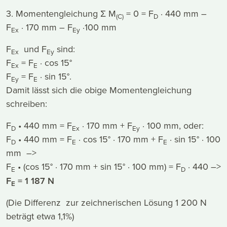
3. Momentengleichung Σ M
= 0 = F
· 440 mm –
(C)
D
F
· 170 mm – F
·100 mm
Ex
Ey
F
und F
sind:
Ex
Ey
F
= F
· cos 15°
Ex
E
F
= F
· sin 15°.
Ey
E
Damit lässt sich die obige Momentengleichung
schreiben:
F
• 440 mm = F
· 170 mm + F
· 100 mm, oder:
D
Ex
Ey
F
• 440 mm = F
· cos 15° · 170 mm + F
· sin 15° · 100
D
E
E
mm –>
F
• (cos 15° · 170 mm + sin 15° · 100 mm) = F
· 440 –>
E
D
F
= 1 187 N
E
(Die Differenz zur zeichnerischen Lösung 1 200 N
beträgt etwa 1,1%)