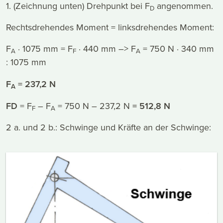
1. (Zeichnung unten) Drehpunkt bei F
angenommen.
D
Rechtsdrehendes Moment = linksdrehendes Moment:
F
· 1075 mm = F
· 440 mm –> F
= 750 N · 340 mm
A
F
A
: 1075 mm
F
= 237,2 N
A
FD
= F
– F
= 750 N – 237,2 N
= 512,8 N
F
A
2 a. und 2 b.: Schwinge und Kräfte an der Schwinge: