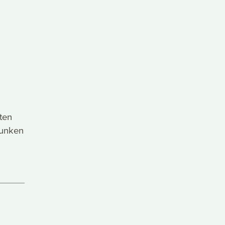
ten
punken