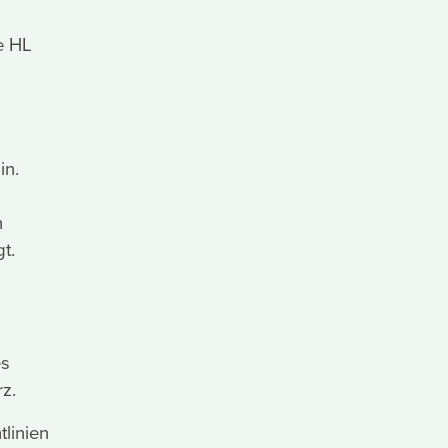
e HL
in.
n
gt.
.
es
rz.
tlinien