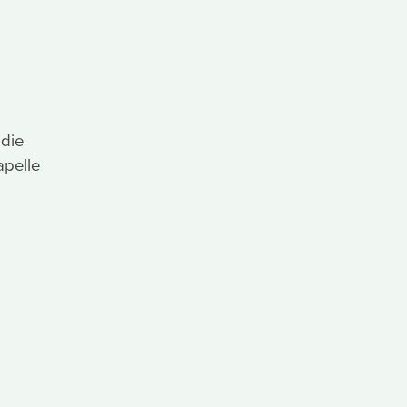
 die
apelle