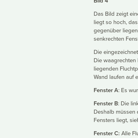
Bild 4
Das Bild zeigt ei
liegt so hoch, da
gegenüber liegen
senkrechten Fens
Die eingezeichnet
Die waagrechten F
liegenden Fluchtp
Wand laufen auf e
Fenster A
: Es wu
Fenster B
: Die l
Deshalb müssen di
Fensters liegt, s
Fenster C:
Alle Fl