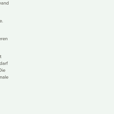
swand
e.
eren
t
darf
Die
nale