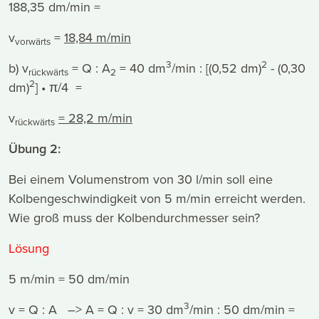
188,35 dm/min =
v
=
18,84 m/min
vorwärts
3
2
b) v
= Q : A
= 40 dm
/min : [(0,52 dm)
- (0,30
rückwärts
2
2
dm)
] • π/4 =
v
= 28,2 m/min
rückwärts
Übung 2:
Bei einem Volumenstrom von 30 l/min soll eine
Kolbengeschwindigkeit von 5 m/min erreicht werden.
Wie groß muss der Kolbendurchmesser sein?
Lösung
5 m/min = 50 dm/min
3
v = Q : A –> A = Q : v = 30 dm
/min : 50 dm/min =