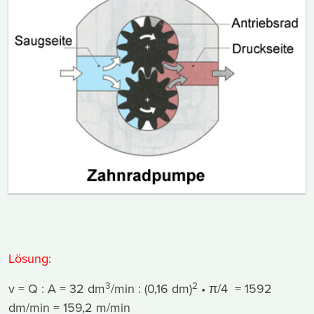
Lösung:
3
2
v = Q : A = 32 dm
/min : (0,16 dm)
• π/4 = 1592
dm/min = 159,2 m/min