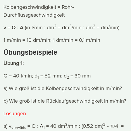
Kolbengeschwindigkeit = Rohr-
Durchflussgeschwindigkeit
2
3
2
v = Q : A
(in l/min : dm
= dm
/min : dm
= dm/min)
1 m/min = 10 dm/min; 1 dm/min = 0,1 m/min
Übungsbeispiele
Übung 1:
Q = 40 l/min; d
= 52 mm; d
= 30 mm
1
2
a) Wie groß ist die Kolbengeschwindigkeit in m/min?
b) Wie groß ist die Rücklaufgeschwindigkeit in m/min?
Lösungen
3
2
a) v
= Q : A
= 40 dm
/min : (0,52 dm)
• π/4 =
vorwärts
1