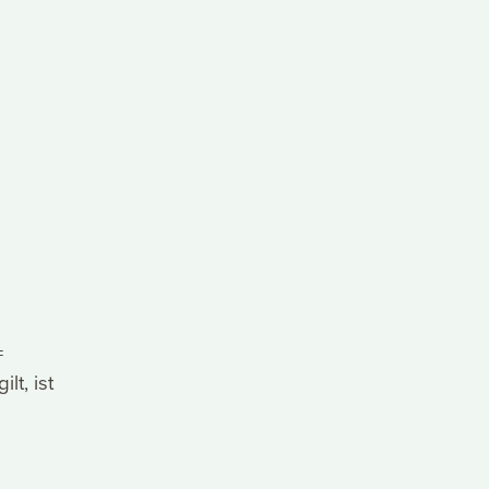
=
lt, ist