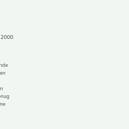
≙ 2000
ende
 an
nn
genug
ine