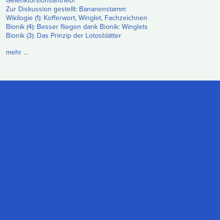
Gelenktorsionsantrieb?
Zur Diskussion gestellt: Bananenstamm
Wikilogie (1): Kofferwort, Winglet, Fachzeichnen
Bionik (4): Besser fliegen dank Bionik: Winglets
Bionik (3): Das Prinzip der Lotosblätter
mehr …