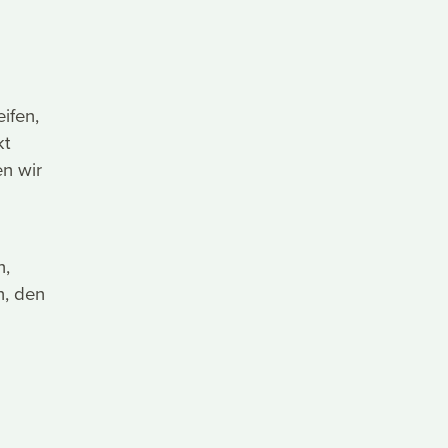
ifen,
kt
n wir
n,
n, den