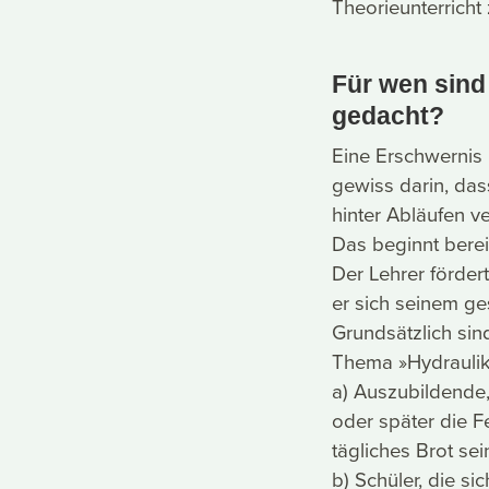
Theorieunterrich
Für wen sin
gedacht?
Eine Erschwernis 
gewiss darin, dass
hinter Abläufen v
Das beginnt berei
Der Lehrer förder
er sich seinem ges
Grundsätzlich sin
Thema »Hydraulik
a) Auszubildende,
oder später die F
tägliches Brot sei
b) Schüler, die s