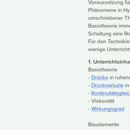
Voraussetzung fü
Phänomene in Hyd
umschriebener Th
Basistheorie imme
Schaltung eine Rol
Für den Technikleh
wenige Unterricht
1. Unterrichtsinha
Basistheorie
-
Drücke
in ruhen
-
Druckverluste
in
-
Kontinuitätsglei
- Viskosität
-
Wirkungsgrad
Bauelemente