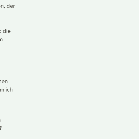
n, der
: die
am
chen
mlich
n
?