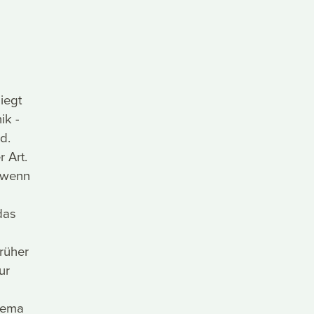
iegt
ik -
d.
 Art.
, wenn
das
früher
ur
Thema