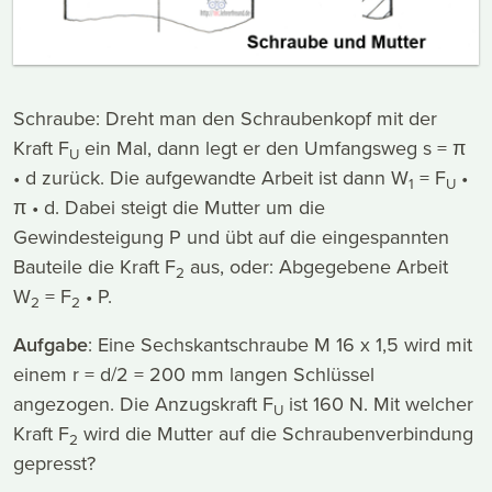
Schraube: Dreht man den Schraubenkopf mit der
Kraft F
ein Mal, dann legt er den Umfangsweg s = π
U
• d zurück. Die aufgewandte Arbeit ist dann W
= F
•
1
U
π • d. Dabei steigt die Mutter um die
Gewindesteigung P und übt auf die eingespannten
Bauteile die Kraft F
aus, oder: Abgegebene Arbeit
2
W
= F
• P.
2
2
Aufgabe
: Eine Sechskantschraube M 16 x 1,5 wird mit
einem r = d/2 = 200 mm langen Schlüssel
angezogen. Die Anzugskraft F
ist 160 N. Mit welcher
U
Kraft F
wird die Mutter auf die Schraubenverbindung
2
gepresst?