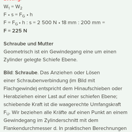
W
= W
1
2
F • s = F
• h
G
F = F
• h : s = 2 500 N • 18 mm : 200 mm =
G
F = 225 N
Schraube und Mutter
Geometrisch ist ein Gewindegang eine um einen
Zylinder gelegte Schiefe Ebene.
Bild
:
Schraube
. Das Anziehen oder Lösen
einer Schraubenverbindung (im Bild mit
Flachgewinde) entspricht dem Hinaufschieben oder
Herabziehen einer Last auf einer schiefen Ebene;
schiebende Kraft ist die waagerechte Umfangskraft
F
. Wir beziehen alle Kräfte auf einen Punkt an einem
U
Gewindegang im Zylinderschnitt mit dem
Flankendurchmesser d. In praktischen Berechnungen