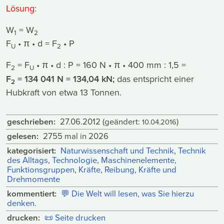
Lösung
:
W
= W
1
2
F
• π • d = F
• P
U
2
F
= F
• π • d : P = 160 N • π • 400 mm : 1,5 =
2
U
F
= 134 041 N = 134,04 kN;
das entspricht einer
2
Hubkraft von etwa 13 Tonnen.
geschrieben:
27.06.2012
(geändert:
)
10.04.2016
gelesen:
2755 mal in 2026
kategorisiert:
Naturwissenschaft und Technik
,
Technik
des Alltags
,
Technologie
,
Maschinenelemente,
Funktionsgruppen
,
Kräfte
,
Reibung
,
Kräfte und
Drehmomente
kommentiert:
💬
Die Welt will lesen, was Sie hierzu
denken.
drucken:
📜
Seite drucken