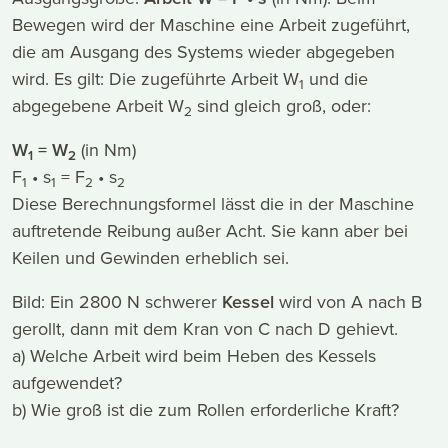
Bewegen wird der Maschine eine Arbeit zugeführt,
die am Ausgang des Systems wieder abgegeben
wird. Es gilt: Die zugeführte Arbeit W
und die
1
abgegebene Arbeit W
sind gleich groß, oder:
2
W
= W
(in Nm)
1
2
F
• s
= F
• s
1
1
2
2
Diese Berechnungsformel lässt die in der Maschine
auftretende Reibung außer Acht. Sie kann aber bei
Keilen und Gewinden erheblich sei.
Bild: Ein 2800 N schwerer
Kessel
wird von A nach B
gerollt, dann mit dem Kran von C nach D gehievt.
a) Welche Arbeit wird beim Heben des Kessels
aufgewendet?
b) Wie groß ist die zum Rollen erforderliche Kraft?