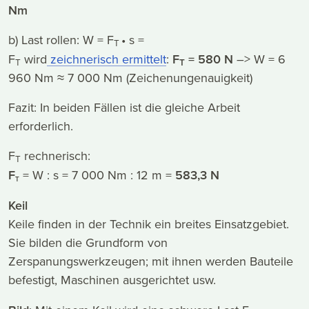
Nm
b) Last rollen: W = F
• s =
T
F
wird
zeichnerisch ermittelt
:
F
= 580 N
–> W = 6
T
T
960 Nm ≈ 7 000 Nm (Zeichenungenauigkeit)
Fazit: In beiden Fällen ist die gleiche Arbeit
erforderlich.
F
rechnerisch:
T
F
= W : s = 7 000 Nm : 12 m =
583,3 N
T
Keil
Keile finden in der Technik ein breites Einsatzgebiet.
Sie bilden die Grundform von
Zerspanungswerkzeugen; mit ihnen werden Bauteile
befestigt, Maschinen ausgerichtet usw.