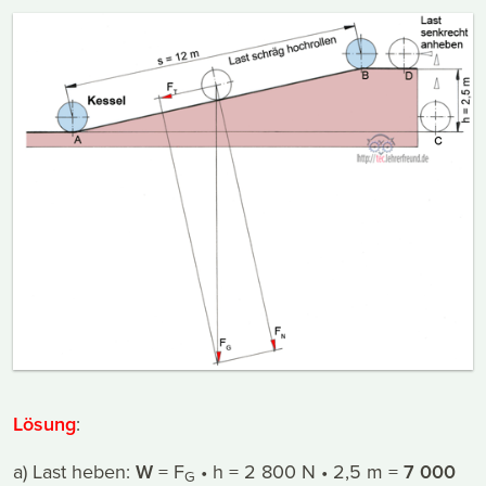
Lösung
:
a) Last heben:
W
= F
• h = 2 800 N • 2,5 m =
7 000
G