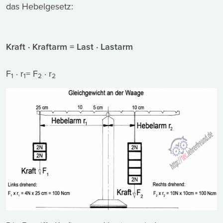
das Hebelgesetz:
Kraft · Kraftarm = Last · Lastarm
F
· r
= F
· r
1
1
2
2